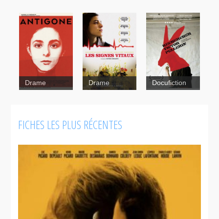
Drame
Drame
Docufiction
Rechercher
Victor
FICHES LES PLUS RÉCENTES
Pellerin
Les signes
vitaux