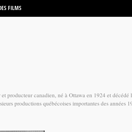
DES FILMS
r et producteur canadien, né à Ottawa en 1924 et décédé 
lusieurs productions québécoises importantes des années 1