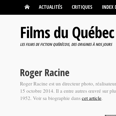
ACTUALITÉS
CRITIQUES
INDEX 
Films du Québec
LES FILMS DE FICTION QUÉBÉCOIS, DES ORIGINES À NOS JOURS
Roger Racine
Roger Racine est un directeur photo, réalisateu
15 octobre 2014. Il a entre autres œuvré sur p
1952. Voir sa biographie dans
cet article
.