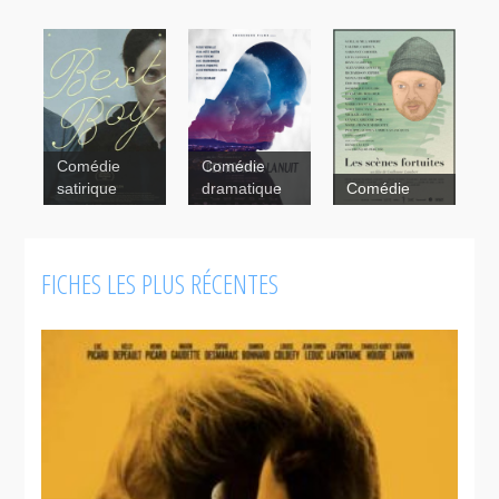
Comédie
Comédie
satirique
dramatique
Comédie
FICHES LES PLUS RÉCENTES
Les scènes
fortuites