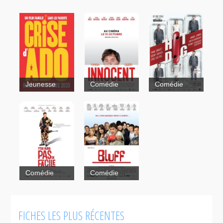
Jeunesse
Comédie
Comédie
Innocent
Comédie
Comédie
Y'en
Bluff
FICHES LES PLUS RÉCENTES
aura pas de