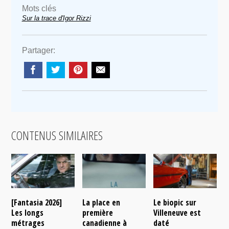
Mots clés
Sur la trace d'Igor Rizzi
Partager:
CONTENUS SIMILAIRES
[Fantasia 2026]
La place en
Le biopic sur
R
Les longs
première
Villeneuve est
s
métrages
canadienne à
daté
C