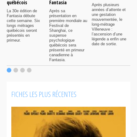
québécois
Fantasia
e
Après plusieurs
P
années d’attente et
La 30e édition de
Après sa
v
une gestation
Fantasia débute
présentation en
i
mouvementée, le
cette semaine. Six
première mondiale au
d
long-métrage
longs métrages
Festival de
q
Villeneuve :
québécois seront
Shanghai, ce
f
l’ascension d’une
présentés en
suspense
légende a enfin une
primeur.
psychologique
date de sortie.
québécois sera
présenté en primeur
canadienne à
Fantasia.
FICHES LES PLUS RÉCENTES