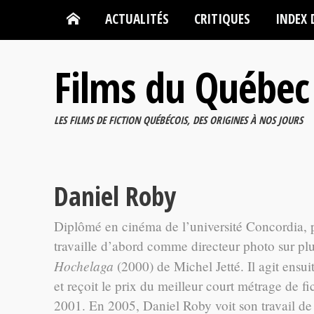
ACTUALITÉS
CRITIQUES
INDEX 
Films du Québec
LES FILMS DE FICTION QUÉBÉCOIS, DES ORIGINES À NOS JOURS
Daniel Roby
Diplômé en cinéma de l’université Concordia, p
travaille d’abord comme directeur photo sur pl
Hochelaga
(2000) de Michel Jetté. Il agit ens
et reçoit le prix du meilleur court métrage de 
2001. En 2005, Daniel Roby voit son travail de