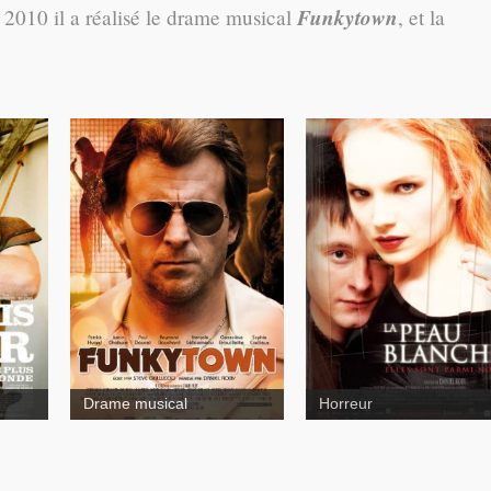
Funkytown
 2010 il a réalisé le drame musical
, et la
Funkytown
La peau blanc
yr
Drame musical
Horreur