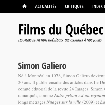
ACTUALITÉS
CRITIQUES
INDEX 
Films du Québec
LES FILMS DE FICTION QUÉBÉCOIS, DES ORIGINES À NOS JOURS
Simon Galiero
Né à Montréal en 1978, Simon Galiero devient 
20 ans. Il publie ensuite des articles dans Le D
comité éditorial de la revue 24 Images. Simon Ga
Notre prison est un royau
remarqués, comme
Nuages sur la ville
La
longs métrages
(2009) et