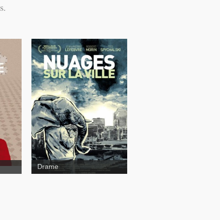
s.
Nuages sur la ville
Drame