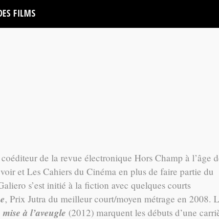
DES FILMS
coéditeur de la revue électronique Hors Champ à l’âge d
evoir et Les Cahiers du Cinéma en plus de faire partie du
liero s’est initié à la fiction avec quelques courts
me
, Prix Jutra du meilleur court/moyen métrage en 2008. 
 mise à l’aveugle
(2012) marquent les débuts d’une carri