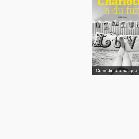
Charlo
a du fun
Comédie dramatique