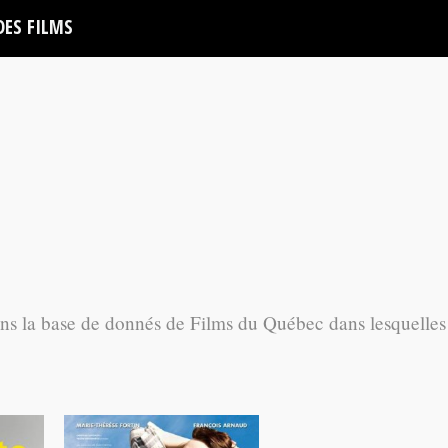
DES FILMS
ans la base de donnés de Films du Québec dans lesquelles