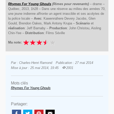
Rhymes For Young Ghouls
(Rimes pour revenants)
– drame –
Québec, 2013, 1h28 – Dans une réserve au milieu des années 70,
une jeune indienne affronte un agent irrascible et ses acolytes de
la police locale –
Avec
: Kawennáhere Devery Jacobs, Glen
Gould, Brendon Oakes, Mark Antony Krupa –
Scénario
et
réalisation
: Jeff Barnaby –
Production
: John Christou, Aisling
Chin-Yee –
Distribution
: Films Séville
Ma note:
Par : Charles-Henri Ramond
Publication : 27 mai 2014
Mise à jour : 25 mai 2014, 19:45
2001
Mots clés
Rhymes For Young Ghouls
Partager: