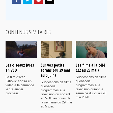
CONTENUS SIMILAIRES
Les oiseaux ivres
Sur vos petits
Les films à la télé
N
en VSD
écrans (du 29 mai
(22 au 28 mai)
d
au 5 juin)
Le film d’Ivan
Suggestions de films
P
Grbovic sortira en
québécois
p
Suggestions de films
vidéo à la demande
programmés à la
q
québécois
le 18 janvier
télévision durant la
s
programmés à la
prochain.
semaine du 22 au 28
d
télévision ou sortant
mai 2020.
l
en VOD au cours de
la semaine du 29 mai
au 5 juin.