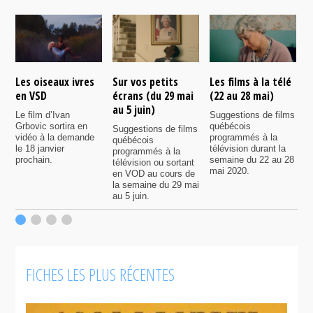
Les oiseaux ivres
Sur vos petits
Les films à la télé
N
en VSD
écrans (du 29 mai
(22 au 28 mai)
d
au 5 juin)
Le film d’Ivan
Suggestions de films
P
Grbovic sortira en
québécois
p
Suggestions de films
vidéo à la demande
programmés à la
q
québécois
le 18 janvier
télévision durant la
s
programmés à la
prochain.
semaine du 22 au 28
d
télévision ou sortant
mai 2020.
l
en VOD au cours de
la semaine du 29 mai
au 5 juin.
FICHES LES PLUS RÉCENTES