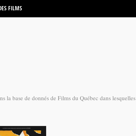
DES FILMS
ans la base de donnés de Films du Québec dans lesquelles