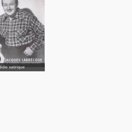
ita Pestilens
die satirique