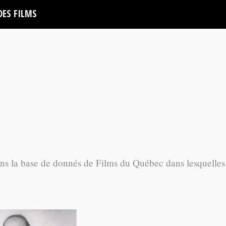
DES FILMS
ans la base de donnés de Films du Québec dans lesquelles