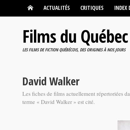
ACTUALITÉS
CRITIQUES
INDEX 
Films du Québec
LES FILMS DE FICTION QUÉBÉCOIS, DES ORIGINES À NOS JOURS
David Walker
Les fiches de films actuellement répertoriées d
terme « David Walker » est cité.