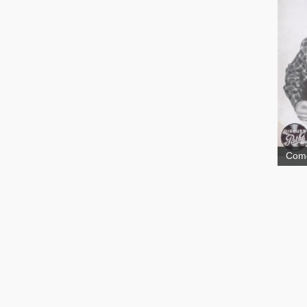
Aman
Comé