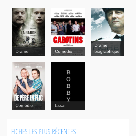
Drame
La garde
Drame
Comédie
biographique
Piché entre
ciel et terre
Bobby
Comédie
Essai
FICHES LES PLUS RÉCENTES