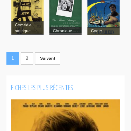
Le
révolutionnaire
Mon
amie
Comédie
Pierrette
satirique
Chronique
Conte
Q-bec
my love ou
Le fabuleux
Un succès
voyage de
commercial
l'ange
1
2
Suivant
FICHES LES PLUS RÉCENTES