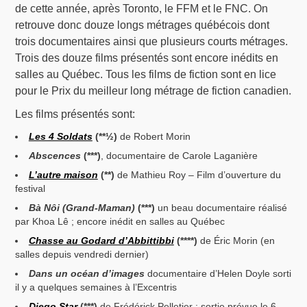
de cette année, après Toronto, le FFM et le FNC. On
retrouve donc douze longs métrages québécois dont
trois documentaires ainsi que plusieurs courts métrages.
Trois des douze films présentés sont encore inédits en
salles au Québec. Tous les films de fiction sont en lice
pour le Prix du meilleur long métrage de fiction canadien.
Les films présentés sont:
Les 4 Soldats
(**½)
de Robert Morin
Abscences
(***)
, documentaire de Carole Laganière
L’autre maison
(**)
de Mathieu Roy – Film d’ouverture du
festival
Bà Nôi (Grand-Maman)
(***)
un beau documentaire réalisé
par Khoa Lê ; encore inédit en salles au Québec
Chasse au Godard d’Abbittibbi
(****)
de Éric Morin (en
salles depuis vendredi dernier)
Dans un océan d’images
documentaire d’Helen Doyle sorti
il y a quelques semaines à l’Excentris
Diego Star
(***)
de Frédérick Pelletier ; sortie prévue le 6