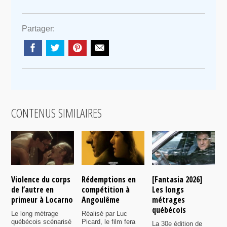
Partager:
CONTENUS SIMILAIRES
Violence du corps
Rédemptions en
[Fantasia 2026]
L
de l’autre en
compétition à
Les longs
p
primeur à Locarno
Angoulême
métrages
c
québécois
F
Le long métrage
Réalisé par Luc
québécois scénarisé
Picard, le film fera
La 30e édition de
A