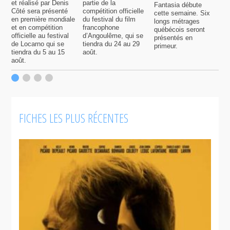
et réalisé par Denis
partie de la
Fantasia débute
p
Côté sera présenté
compétition officielle
cette semaine. Six
p
en première mondiale
du festival du film
longs métrages
F
et en compétition
francophone
québécois seront
S
officielle au festival
d’Angoulême, qui se
présentés en
s
de Locarno qui se
tiendra du 24 au 29
primeur.
p
tiendra du 5 au 15
août.
q
août.
p
c
F
FICHES LES PLUS RÉCENTES