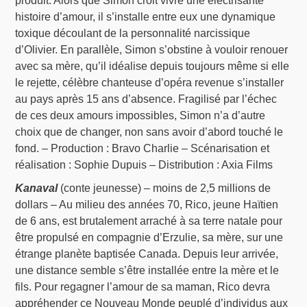
produit. Alors que Simon croit vivre une électrisante
histoire d’amour, il s’installe entre eux une dynamique
toxique découlant de la personnalité narcissique
d’Olivier. En parallèle, Simon s’obstine à vouloir renouer
avec sa mère, qu’il idéalise depuis toujours même si elle
le rejette, célèbre chanteuse d’opéra revenue s’installer
au pays après 15 ans d’absence. Fragilisé par l’échec
de ces deux amours impossibles, Simon n’a d’autre
choix que de changer, non sans avoir d’abord touché le
fond. – Production : Bravo Charlie – Scénarisation et
réalisation : Sophie Dupuis – Distribution : Axia Films
Kanaval
(conte jeunesse) – moins de 2,5 millions de
dollars – Au milieu des années 70, Rico, jeune Haïtien
de 6 ans, est brutalement arraché à sa terre natale pour
être propulsé en compagnie d’Erzulie, sa mère, sur une
étrange planète baptisée Canada. Depuis leur arrivée,
une distance semble s’être installée entre la mère et le
fils. Pour regagner l’amour de sa maman, Rico devra
appréhender ce Nouveau Monde peuplé d’individus aux