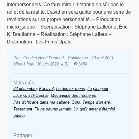
interpersonnels. Ce faux miroir n’étant bien sûr pas le
reflet de la réalité, David en sera quitte pour une série de
révélations sur sa propre personnalité. – Production :
micro_scope – Scénarisation : Stéphane Lafleur et Éric
K. Boulianne – Réalisation : Stéphane Lafleur –
Distribution : Les Films Opale
Par : Charles-Henri Ramond
Publication : 19 mai 2021
Mise à jour : 30 juin 2022, 4:51
3489
Mots clés
,
,
,
,
23 décembre
Kanaval
Le dernier repas
Le plongeur
,
,
Lucy Grizzli Sophie
Mécanique des frontières
,
,
,
Pas d'chicane dans ma cabane
Solo
Temps d'un été
,
,
,
Testament
Tu ne sauras jamais
Un goût amer d'éternité
Viking
Partager: