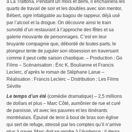
à La Trattoria. Pendant un mois et demi, il enchaînera les
quarts de travail de soir et les doubles avec son mentor,
Bébert, ogre infatigable au bagou de rappeur, déjà usé
par l’alcool et la drogue. On découvre ainsi le train
survolté d’un restaurant à l’approche des fêtes et sa
galerie mouvante de personnages. C’est en leur
bruyante compagnie que, débordé de toutes parts, le
plongeur tente de juguler son obsession en traversant
comme il peut cette saison chaotique. – Production : Go
Films – Scénarisation : Éric K. Boulianne et Francis
Leclerc, d’après le roman de Stéphane Larue –
Réalisation : Francis Leclerc – Distribution : Les Films
Séville
Le temps d’un été
(comédie dramatique) – 2,5 millions
de dollars et plus – Marc Côté, aumônier de rue et curé
de paroisse, vit avec les pauvres et les itinérants
montréalais. Épuisé de tenir à bout de bras son église
qui sert de refuge, stressé par les comptes qu’il n’arrive
plus à payer, Marc doit se rendre à l’évidence : il devra