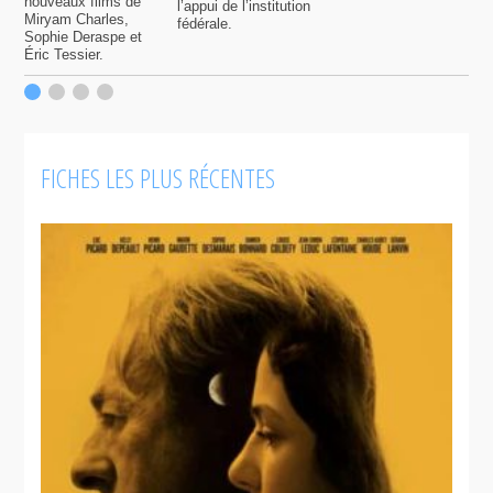
nouveaux films de
l’appui de l’institution
f
Miryam Charles,
fédérale.
Sophie Deraspe et
Éric Tessier.
FICHES LES PLUS RÉCENTES