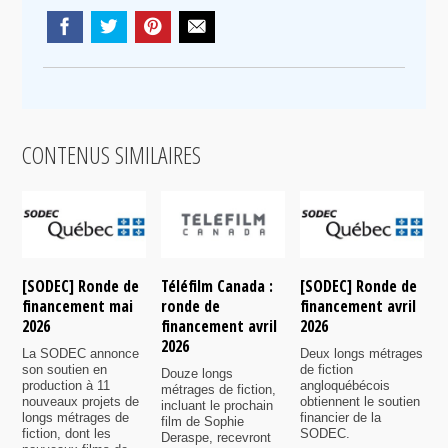
CONTENUS SIMILAIRES
[SODEC] Ronde de
Téléfilm Canada :
[SODEC] Ronde de
T
financement mai
ronde de
financement avril
r
2026
financement avril
2026
f
2026
n
La SODEC annonce
Deux longs métrages
son soutien en
de fiction
Douze longs
P
production à 11
angloquébécois
métrages de fiction,
6
nouveaux projets de
obtiennent le soutien
incluant le prochain
s
longs métrages de
financier de la
film de Sophie
7
fiction, dont les
SODEC.
Deraspe, recevront
p