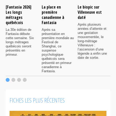
[Fantasia 2026]
La place en
Le biopic sur
R
Les longs
première
Villeneuve est
s
métrages
canadienne à
daté
C
québécois
Fantasia
e
Après plusieurs
P
années d’attente et
La 30e édition de
Après sa
v
une gestation
Fantasia débute
présentation en
i
mouvementée, le
cette semaine. Six
première mondiale au
d
long-métrage
longs métrages
Festival de
q
Villeneuve :
québécois seront
Shanghai, ce
f
l’ascension d’une
présentés en
suspense
légende a enfin une
primeur.
psychologique
date de sortie.
québécois sera
présenté en primeur
canadienne à
Fantasia.
FICHES LES PLUS RÉCENTES