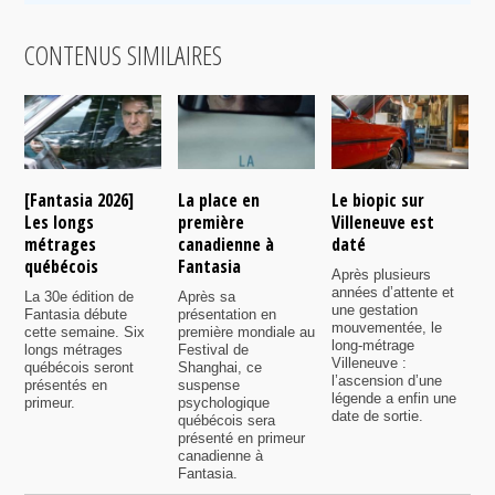
CONTENUS SIMILAIRES
[Fantasia 2026]
La place en
Le biopic sur
R
Les longs
première
Villeneuve est
s
métrages
canadienne à
daté
C
québécois
Fantasia
e
Après plusieurs
P
années d’attente et
La 30e édition de
Après sa
v
une gestation
Fantasia débute
présentation en
i
mouvementée, le
cette semaine. Six
première mondiale au
d
long-métrage
longs métrages
Festival de
q
Villeneuve :
québécois seront
Shanghai, ce
f
l’ascension d’une
présentés en
suspense
légende a enfin une
primeur.
psychologique
date de sortie.
québécois sera
présenté en primeur
canadienne à
Fantasia.