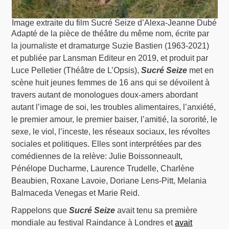
Image extraite du film Sucré Seize d’Alexa-Jeanne Dubé
Adapté de la pièce de théâtre du même nom, écrite par
la journaliste et dramaturge Suzie Bastien (1963-2021)
et publiée par Lansman Editeur en 2019, et produit par
Luce Pelletier (Théâtre de L’Opsis),
Sucré Seize
met en
scène huit jeunes femmes de 16 ans qui se dévoilent à
travers autant de monologues doux-amers abordant
autant l’image de soi, les troubles alimentaires, l’anxiété,
le premier amour, le premier baiser, l’amitié, la sororité, le
sexe, le viol, l’inceste, les réseaux sociaux, les révoltes
sociales et politiques. Elles sont interprétées par des
comédiennes de la relève: Julie Boissonneault,
Pénélope Ducharme, Laurence Trudelle, Charlène
Beaubien, Roxane Lavoie, Doriane Lens-Pitt, Melania
Balmaceda Venegas et Marie Reid.
Rappelons que
Sucré Seize
avait tenu sa première
mondiale au festival Raindance à Londres et
avait