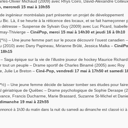
rles-Olivier Michaud (2009) avec Rhys Coiro, David-Alexandre Coiteux
, mercredi 15 mai à 10h55
ide ingénieur montréalais part présenter un projet de développement
du Bic. Là, il se heurte à la réticence des locaux, et se fait hameçonner 
 détresse – Suspense de Sylvain Guy (2009) avec Luc Picard, Isabelle
emay-Thivierge –
CinéPop, merci 15 mai à 14h30 et jeudi 16 à 0h10
(*½) – Une jeune femme part sur le pouce découvrir l’ouest canadien –
(2010) avec Dany Papineau, Mirianne Brûlé, Jessica Malka –
CinéPo
t 18h15
 – Saga épique sur la vie de l’illustre joueur de hockey Maurice Richard
r tout un peuple – Drame sportif de Charles Binamé (2005) avec Roy
e, Julie Le Breton –
Ciné-Pop, vendredi 17 mai à 17h50 et samedi 1
*½) – Une jeune femme décide de laisser tomber ses études pour faire
al gériatrique de Québec – Drame psychologique de Sophie Deraspe (
vance, Francis Ducharme, Marie Brassard, Suzanne St-Michel et Danie
dimanche 19 mai à 22h55
 annoncé à 1h30 du matin dans la nuit du samedi au dimanche est classé ici à