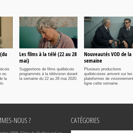
 (du
Les films à la télé (22 au 28
Nouveautés VOD de la
mai)
semaine
bécois
Suggestions de films québécois
Plusieurs productions
n ou
programmés à la télévision durant
québécoises arrivent sur les
e la
la semaine du 22 au 28 mai 2020.
plateformes de visionnemen
in.
ligne cette semaine.
MMES-NOUS ?
CATÉGORIES
Catégories