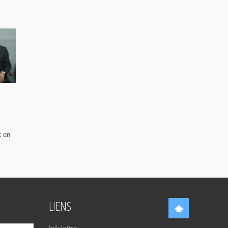
t en
LIENS
Infolettre