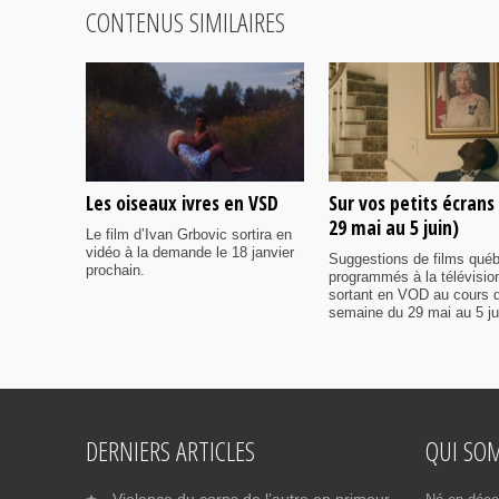
CONTENUS SIMILAIRES
Les oiseaux ivres en VSD
Sur vos petits écrans
29 mai au 5 juin)
Le film d’Ivan Grbovic sortira en
vidéo à la demande le 18 janvier
Suggestions de films qué
prochain.
programmés à la télévisio
sortant en VOD au cours d
semaine du 29 mai au 5 ju
DERNIERS ARTICLES
QUI SO
Violence du corps de l’autre en primeur