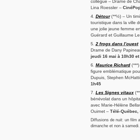
collègue – Drame de Cha
Lina Roessler –
CinéPop
Détour
(**½) – Un tim
touristique dans la ville 
une jolie jeune femme en
Guérard et Guillaume L
2 frogs dans l’ouest
Drame de Dany Papineau 
jeudi 16 mai à 10h30 e
Maurice Richard
(***)
figure emblématique pou
Dupuis, Stephen McHatti
1h45
Les Signes vitaux
(**
bénévolat dans un hôpit
avec Marie-Hélène Bella
Ouimet –
Télé-Québec, 
Diffusions de nuit: un film
dimanche et non à samedi.