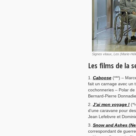
Signes vitaux, Les (Marie-Hé
Les films de la 
Caboose
(***) – Marce
fait un carnage avec un t
cochonneries – Polar de
Bernard-Pierre Donnadi
J’ai mon voyage !
(*½
d’une caravane pour des
Jean Lefebvre et Domini
Snow and Ashes (Nei
correspondant de guerre 