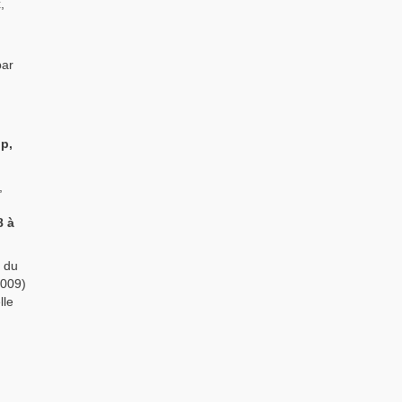
,
par
p,
,
8 à
 du
2009)
lle