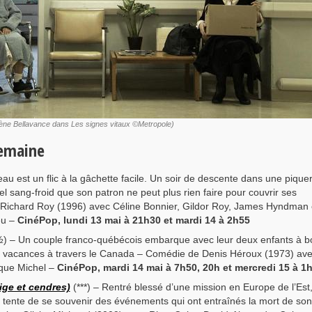
lène Bellavance dans Les signes vitaux ©Metropole)
semaine
au est un flic à la gâchette facile. Un soir de descente dans une piqueri
el sang-froid que son patron ne peut plus rien faire pour couvrir ses
 Richard Roy (1996) avec Céline Bonnier, Gildor Roy, James Hyndman 
eu –
CinéPop, lundi 13 mai à 21h30 et mardi 14 à 2h55
) – Un couple franco-québécois embarque avec leur deux enfants à b
 vacances à travers le Canada – Comédie de Denis Héroux (1973) av
que Michel –
CinéPop, mardi 14 mai à 7h50, 20h et mercredi 15 à 1
ge et cendres)
(***) – Rentré blessé d’une mission en Europe de l’Est
tente de se souvenir des événements qui ont entraînés la mort de son