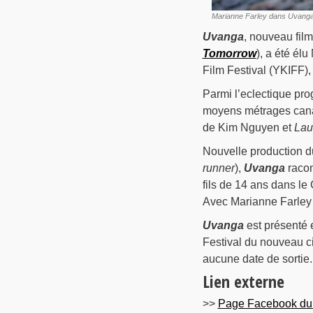
Marianne Farley dans Uvanga 
Uvanga
, nouveau fil
Tomorrow
), a été él
Film Festival (YKIFF),
Parmi l’eclectique pr
moyens métrages canad
de Kim Nguyen et
Lau
Nouvelle production du 
runner
),
Uvanga
racon
fils de 14 ans dans le
Avec Marianne Farley 
Uvanga
est présenté 
Festival du nouveau ci
aucune date de sortie.
Lien externe
>>
Page Facebook du 