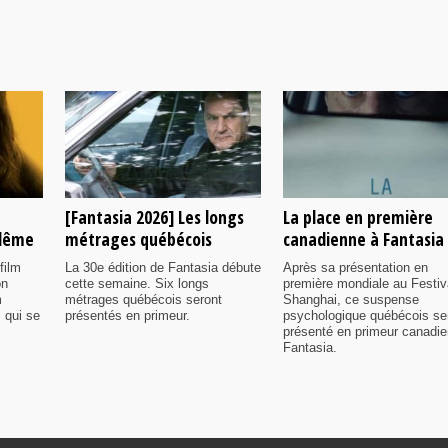
[Fantasia 2026] Les longs
La place en première
ulême
métrages québécois
canadienne à Fantasia
film
La 30e édition de Fantasia débute
Après sa présentation en
on
cette semaine. Six longs
première mondiale au Festiv
m
métrages québécois seront
Shanghai, ce suspense
 qui se
présentés en primeur.
psychologique québécois se
présenté en primeur canadi
Fantasia.