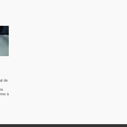
al de
ra
enne à