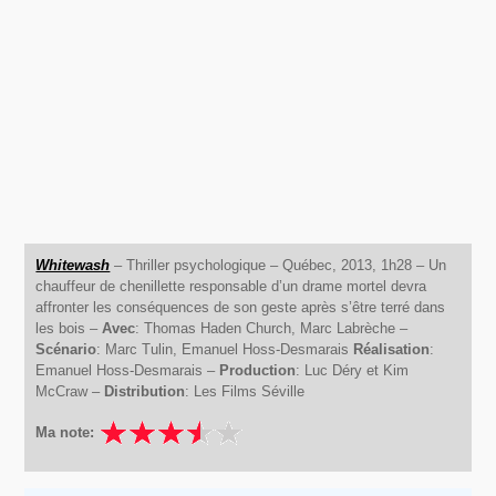
Whitewash
– Thriller psychologique – Québec, 2013, 1h28 – Un
chauffeur de chenillette responsable d’un drame mortel devra
affronter les conséquences de son geste après s’être terré dans
les bois –
Avec
: Thomas Haden Church, Marc Labrèche –
Scénario
: Marc Tulin, Emanuel Hoss-Desmarais
Réalisation
:
Emanuel Hoss-Desmarais –
Production
: Luc Déry et Kim
McCraw –
Distribution
: Les Films Séville
Ma note: