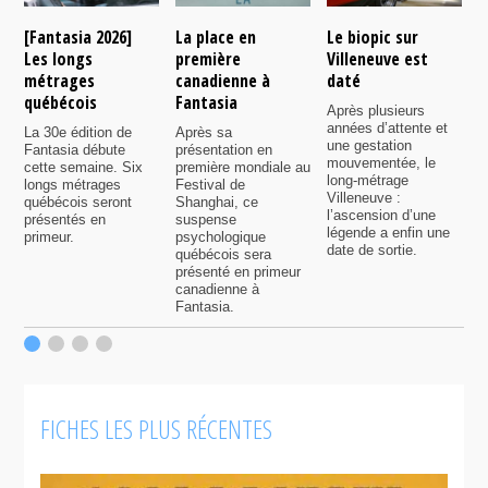
[Fantasia 2026]
La place en
Le biopic sur
R
Les longs
première
Villeneuve est
s
métrages
canadienne à
daté
C
québécois
Fantasia
e
Après plusieurs
P
années d’attente et
La 30e édition de
Après sa
v
une gestation
Fantasia débute
présentation en
i
mouvementée, le
cette semaine. Six
première mondiale au
d
long-métrage
longs métrages
Festival de
q
Villeneuve :
québécois seront
Shanghai, ce
f
l’ascension d’une
présentés en
suspense
légende a enfin une
primeur.
psychologique
date de sortie.
québécois sera
présenté en primeur
canadienne à
Fantasia.
FICHES LES PLUS RÉCENTES