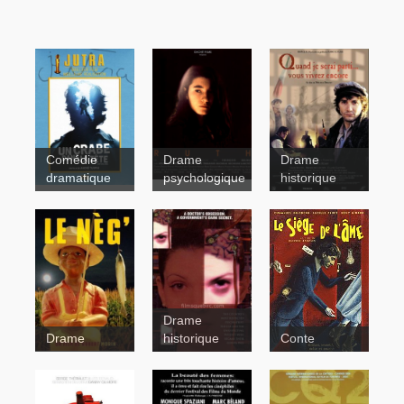
Comédie
Drame
Drame
dramatique
psychologique
historique
Ruth
Un
crabe dans
la tête
Drame
Le nèg'
Drame
historique
Conte