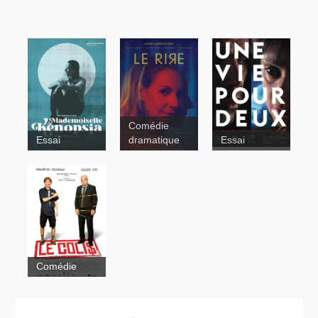
Comédie
Essai
dramatique
Essai
Tadoussac
Une
vie pour
deux
Curling
Le colis
Comédie