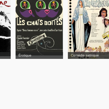
Les Chats bottés
Après ski
L'apparition
Deux femmes en
or
Érotique
Comédie satirique