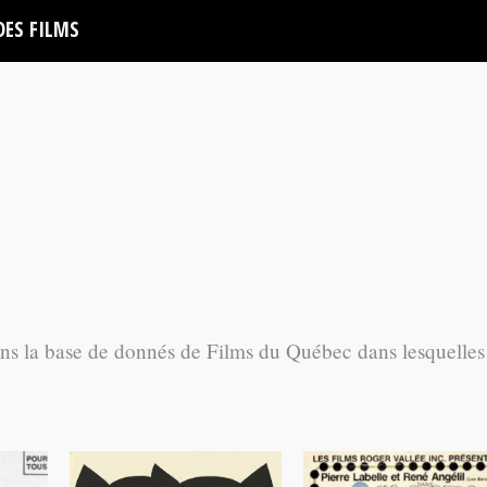
DES FILMS
ans la base de donnés de Films du Québec dans lesquelles