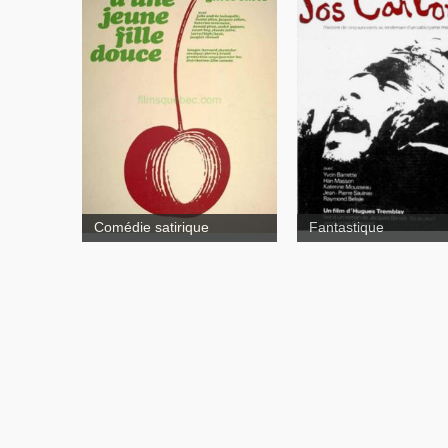
Le viol d'une
jeune fille douce
Comédie satirique
Fantastique