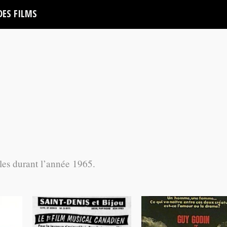
DES FILMS
lles durant l’année 1965.