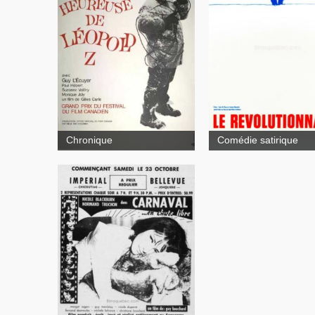
révolutionnaire
Chronique
Comédie satirique