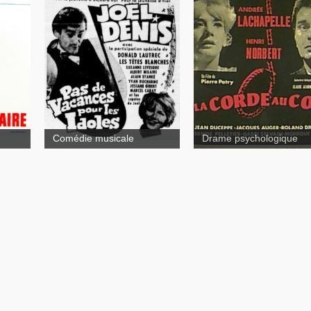
Pas de vacances pour les
Le
idoles
La corde au co
Comédie musicale
Drame psychologique