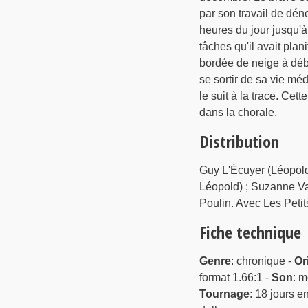
par son travail de dén
heures du jour jusqu'à
tâches qu'il avait pla
bordée de neige à débl
se sortir de sa vie méd
le suit à la trace. Cet
dans la chorale.
Distribution
Guy L'Écuyer (Léopold
Léopold) ; Suzanne Val
Poulin. Avec Les Peti
Fiche technique
Genre
: chronique -
Or
format 1.66:1 -
Son
: 
Tournage
: 18 jours e