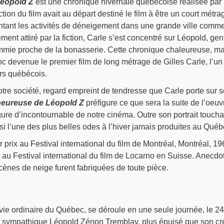
Léopold Z
est une chronique hivernale québécoise réalisée par
tion du film avait au départ destiné le film à être un court métra
tant les activités de déneigement dans une grande ville comm
ent attiré par la fiction, Carle s’est concentré sur Léopold, gent
mie proche de la bonasserie. Cette chronique chaleureuse, ma
nc devenue le premier film de long métrage de Gilles Carle, l’un
rs québécois.
otre société, regard empreint de tendresse que Carle porte sur 
heureuse de Léopold Z
préfigure ce que sera la suite de l’oeuv
figure d’incontournable de notre cinéma. Outre son portrait toucha
ssi l’une des plus belles odes à l’hiver jamais produites au Québ
r prix au Festival international du film de Montréal, Montréal, 19
au Festival international du film de Locarno en Suisse. Anecdo
ènes de neige furent fabriquées de toute pièce.
vie ordinaire du Québec, se déroule en une seule journée, le 24
 sympathique Léopold Zénon Tremblay, plus épuisé que son cré