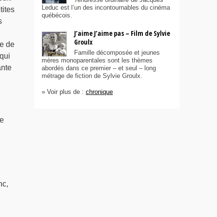
Leduc est l’un des incontournables du cinéma
tites
québécois.
s
J’aime J’aime pas – Film de Sylvie
Groulx
ve de
Famille décomposée et jeunes
 qui
mères monoparentales sont les thèmes
ante
abordés dans ce premier – et seul – long
métrage de fiction de Sylvie Groulx.
» Voir plus de :
chronique
de
nc,