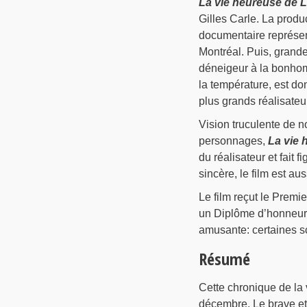
La vie heureuse de 
Gilles Carle. La produc
documentaire représen
Montréal. Puis, grandem
déneigeur à la bonhom
la température, est do
plus grands réalisateu
Vision truculente de n
personnages,
La vie 
du réalisateur et fait 
sincère, le film est au
Le film reçut le Premie
un Diplôme d’honneur 
amusante: certaines sc
Résumé
Cette chronique de la 
décembre. Le brave et