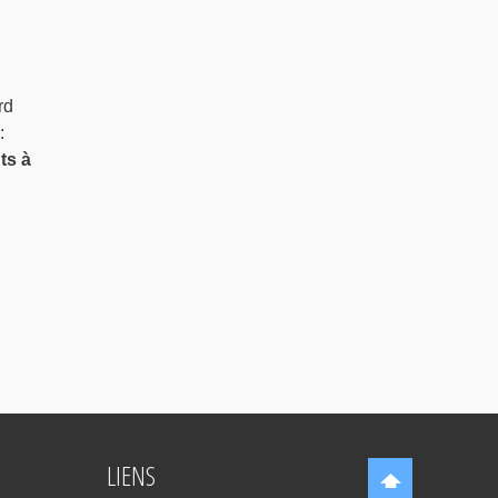
rd
:
ts à
LIENS