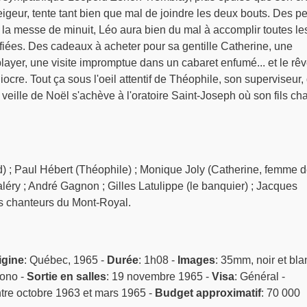
eigeur, tente tant bien que mal de joindre les deux bouts. Des pe
 la messe de minuit, Léo aura bien du mal à accomplir toutes le
nifiées. Des cadeaux à acheter pour sa gentille Catherine, une
ayer, une visite impromptue dans un cabaret enfumé... et le rê
iocre. Tout ça sous l'oeil attentif de Théophile, son superviseur,
te veille de Noël s'achève à l'oratoire Saint-Joseph où son fils ch
) ; Paul Hébert (Théophile) ; Monique Joly (Catherine, femme 
éry ; André Gagnon ; Gilles Latulippe (le banquier) ; Jacques
ts chanteurs du Mont-Royal.
igine
: Québec, 1965 -
Durée
: 1h08 -
Images
: 35mm, noir et bla
mono -
Sortie en salles
: 19 novembre 1965 -
Visa
: Général -
ntre octobre 1963 et mars 1965 -
Budget approximatif
: 70 000