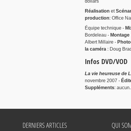
dollars
Réalisation
et
Scénar
production
: Office N
Équipe technique -
Mi
Bordeleau -
Montage 
Albert Millaire -
Photo
la caméra
: Doug Brad
Infos DVD/VOD
La vie heureuse de 
novembre 2007 -
Édit
Suppléments
: aucun.
DERNIERS ARTICLES
QUI SO