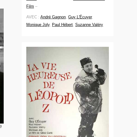
Film
–
AVEC :
André Gagnon
,
Guy L'Écuyer
,
Monique Joly
,
Paul Hébert
,
Suzanne Valéry
e