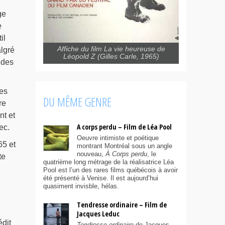
ge
e
il
Affiche du film La vie heureuse de
lgré
Léopold Z (Gilles Carle, 1965)
 des
ses
DU MÊME GENRE
re
nt et
A corps perdu – Film de Léa Pool
ec.
Oeuvre intimiste et poétique
65 et
montrant Montréal sous un angle
nouveau,
À Corps perdu
, le
te
quatrième long métrage de la réalisatrice Léa
Pool est l’un des rares films québécois à avoir
été présenté à Venise. Il est aujourd’hui
quasiment invisble, hélas.
Tendresse ordinaire – Film de
Jacques Leduc
dit
Tendresse ordinaire
de Jacques