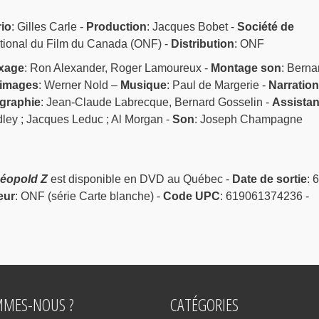
io
: Gilles Carle -
Production
: Jacques Bobet -
Société de
ational du Film du Canada (ONF) -
Distribution
: ONF
xage
: Ron Alexander, Roger Lamoureux -
Montage son
: Berna
images
: Werner Nold –
Musique
: Paul de Margerie -
Narration
graphie
: Jean-Claude Labrecque, Bernard Gosselin -
Assistan
ley ; Jacques Leduc ; Al Morgan -
Son
: Joseph Champagne
Léopold Z
est disponible en DVD au Québec -
Date de sortie
: 6
eur
: ONF (série Carte blanche) -
Code UPC
: 619061374236 -
MMES-NOUS ?
CATÉGORIES