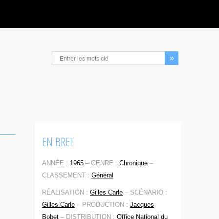
EN BREF
ANNÉE :
1965
–
GENRE :
Chronique
–
CLASSEMENT :
Général
RÉALISATION :
Gilles Carle
–
SCÉNARIO :
Gilles Carle
–
PRODUCTION :
Jacques
Bobet
–
DISTRIBUTION :
Office National du