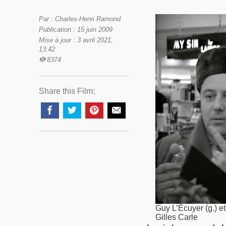
Par : Charles-Henri Ramond
Publication : 15 juin 2009
Mise à jour : 3 avril 2021,
13:42
8374
Share this Film:
Guy L’Écuyer (g.) e
Gilles Carle