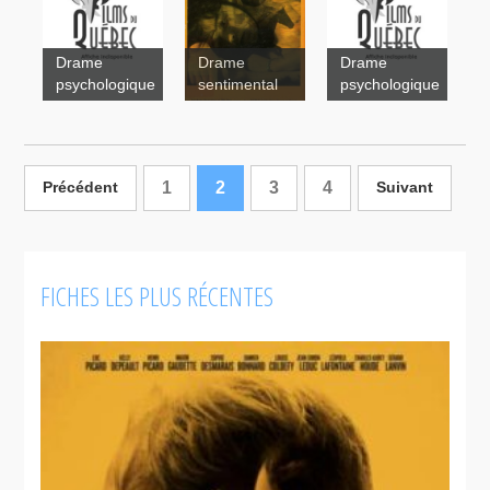
Manuel, le
Drame
Drame
Drame
fils
La Fille du
psychologique
sentimental
psychologique
emprunté
maquignon
Le
Party
1
2
3
4
Précédent
Suivant
FICHES LES PLUS RÉCENTES