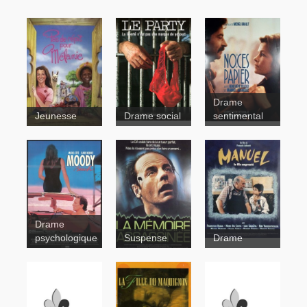
Drame
Jeunesse
Drame social
sentimental
Les Noces
Contes pour
de papier
tous
Drame
psychologique
Suspense
Drame
Moody
Mind Field
Beach