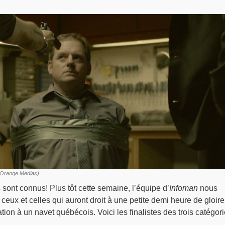
©Orange Médias)
s sont connus!
Plus tôt cette semaine, l’équipe d’
Infoman
nous
ceux et celles qui auront droit à une petite demi heure de gloire
ation à un navet québécois. Voici les finalistes des trois catégor