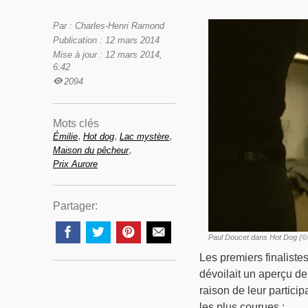
Par : Charles-Henri Ramond
Publication : 12 mars 2014
Mise à jour : 12 mars 2014,
6:42
2094
Mots clés
,
,
,
Émilie
Hot dog
Lac mystère
,
Maison du pêcheur
Prix Aurore
Partager:
Paul Doucet dans Hot Dog (
Les premiers finaliste
dévoilait un aperçu de 
raison de leur particip
les plus courues :