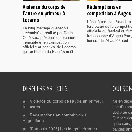
Violence du corps de
Rédemptions en
l’autre en primeur à
compétition à Ango
Locarno
Réalisé par Luc Picard, le 
fera partie de la compétiti
Le long métrage québécois
officielle du festival du fil
scénarisé et réalisé par Denis
francophone d’Angoulême,
Côté sera présenté en première
tiendra du 24 au 29 août.
mondiale et en compétition
officielle au festival de Locarno
qui se tiendra du 5 au 15 août.
DERNIERS ARTICLES
QUI SO
Violence du corps de l’autre en primeur
Né en déce
à Locarno
site d'info
dédié au ci
Rédemptions en compétition à
Québec cont
Angoulême
québécois, 
[Fantasia 2026] Les longs métrages
bandes ann