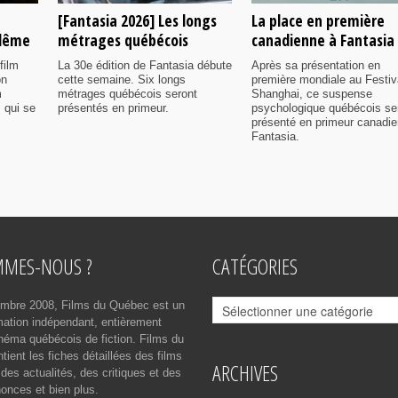
[Fantasia 2026] Les longs
La place en première
ulême
métrages québécois
canadienne à Fantasia
film
La 30e édition de Fantasia débute
Après sa présentation en
on
cette semaine. Six longs
première mondiale au Festiv
m
métrages québécois seront
Shanghai, ce suspense
 qui se
présentés en primeur.
psychologique québécois se
présenté en primeur canadi
Fantasia.
MMES-NOUS ?
CATÉGORIES
Catégories
mbre 2008, Films du Québec est un
rmation indépendant, entièrement
néma québécois de fiction. Films du
ient les fiches détaillées des films
ARCHIVES
des actualités, des critiques et des
onces et bien plus.