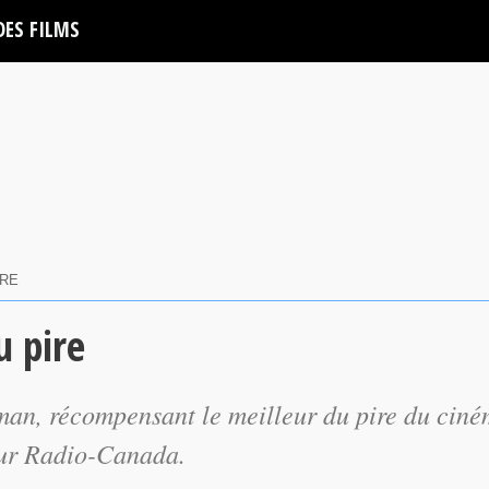
DES FILMS
IRE
u pire
man, récompensant le meilleur du pire du cin
sur Radio-Canada.