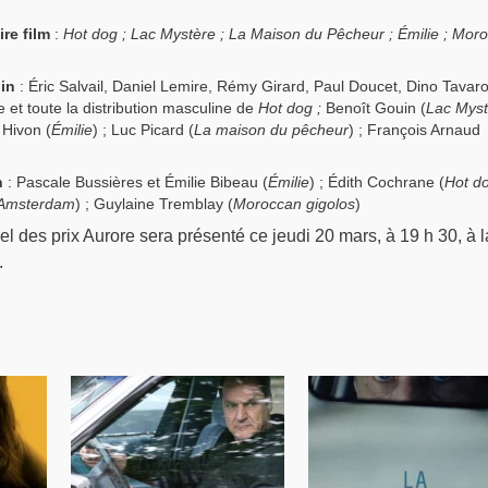
re film
:
Hot dog ;
Lac Mystère ;
La Maison du Pêcheur ;
Émilie ;
Moro
in
: Éric Salvail, Daniel Lemire, Rémy Girard, Paul Doucet, Dino Tavar
 et toute la distribution masculine de
Hot dog ;
Benoît Gouin (
Lac Myst
 Hivon (
Émilie
) ; Luc Picard (
La maison du pêcheur
) ; François Arnaud
n
: Pascale Bussières et Émilie Bibeau (
Émilie
) ; Édith Cochrane (
Hot d
Amsterdam
) ; Guylaine Tremblay (
Moroccan gigolos
)
l des prix Aurore sera présenté ce jeudi 20 mars, à 19 h 30, à l
.