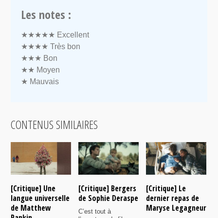
Les notes :
★★★★★
Excellent
★★★★
Très bon
★★★
Bon
★★
Moyen
★
Mauvais
CONTENUS SIMILAIRES
[Critique] Une
[Critique] Bergers
[Critique] Le
[
langue universelle
de Sophie Deraspe
dernier repas de
A
de Matthew
Maryse Legagneur
F
C’est tout à
Rankin