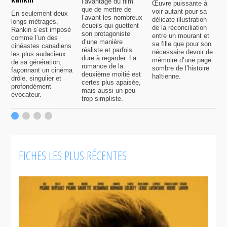
l’avantage du film
Œuvre puissante à
U
que de mettre de
voir autant pour sa
s
En seulement deux
l’avant les nombreux
délicate illustration
a
longs métrages,
écueils qui guettent
de la réconciliation
p
Rankin s’est imposé
son protagoniste
entre un mourant et
t
comme l’un des
d’une manière
sa fille que pour son
j
cinéastes canadiens
réaliste et parfois
nécessaire devoir de
a
les plus audacieux
dure à regarder. La
mémoire d’une page
d
de sa génération,
romance de la
sombre de l’histoire
g
façonnant un cinéma
deuxième moitié est
haïtienne.
drôle, singulier et
certes plus apaisée,
profondément
mais aussi un peu
évocateur.
trop simpliste.
FICHES LES PLUS RÉCENTES