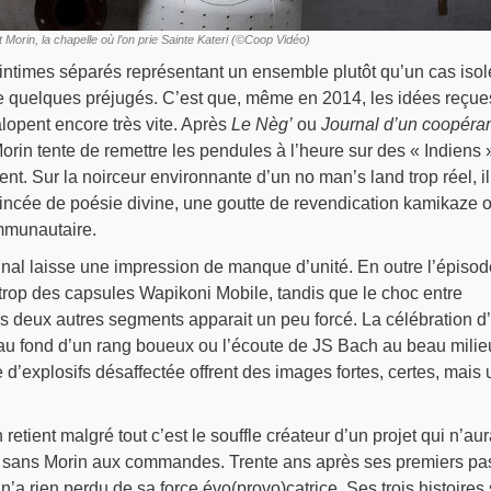
t Morin, la chapelle où l’on prie Sainte Kateri (©Coop Vidéo)
s intimes séparés représentant un ensemble plutôt qu’un cas isol
 quelques préjugés. C’est que, même en 2014, les idées reçue
lopent encore très vite. Après
Le Nèg’
ou
Journal d’un coopéra
orin tente de remettre les pendules à l’heure sur des « Indiens 
ent. Sur la noirceur environnante d’un no man’s land trop réel, il
incée de poésie divine, une goutte de revendication kamikaze 
mmunautaire.
inal laisse une impression de manque d’unité. En outre l’épisod
trop des capsules Wapikoni Mobile, tandis que le choc entre
 des deux autres segments apparait un peu forcé. La célébration d
u fond d’un rang boueux ou l’écoute de JS Bach au beau milie
 d’explosifs désaffectée offrent des images fortes, certes, mais 
etient malgré tout c’est le souffle créateur d’un projet qui n’aur
e sans Morin aux commandes. Trente ans après ses premiers pa
e n’a rien perdu de sa force évo(provo)catrice. Ses trois histoires