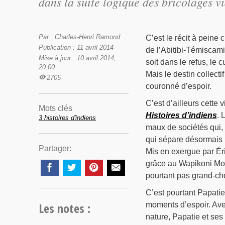
dans la suite logique des bricolages v
Par : Charles-Henri Ramond
C’est le récit à pein
Publication : 11 avril 2014
de l’Abitibi-Témiscamin
Mise à jour : 10 avril 2014,
soit dans le refus, le
20:00
Mais le destin collecti
2705
couronné d’espoir.
C’est d’ailleurs cett
Mots clés
Histoires d’indiens
. 
3 histoires d'indiens
maux de sociétés qui, 
qui sépare désormais l
Partager:
Mis en exergue par Éri
grâce au Wapikoni Mob
pourtant pas grand-cho
C’est pourtant Papatie
Les notes :
moments d’espoir. Avec
nature, Papatie et ses