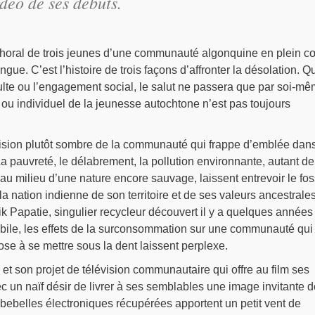
idéo de ses débuts.
e choral de trois jeunes d’une communauté algonquine en plein c
gue. C’est l’histoire de trois façons d’affronter la désolation. Qu
 culte ou l’engagement social, le salut ne passera que par soi-mê
f ou individuel de la jeunesse autochtone n’est pas toujours
e vision plutôt sombre de la communauté qui frappe d’emblée dan
La pauvreté, le délabrement, la pollution environnante, autant de
au milieu d’une nature encore sauvage, laissent entrevoir le fo
a nation indienne de son territoire et de ses valeurs ancestrales
k Papatie, singulier recycleur découvert il y a quelques années
ile, les effets de la surconsommation sur une communauté qui
se à se mettre sous la dent laissent perplexe.
 et son projet de télévision communautaire qui offre au film ses
 un naïf désir de livrer à ses semblables une image invitante d
 bebelles électroniques récupérées apportent un petit vent de