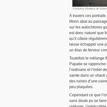
3 histoires d’Indiens de Rober
À travers ces portrait
Morin abat au passage
sur les autochtones ga
est donc naturel que M
qu’il côtoie régulièrem
laisse échapper une p
un élan de ferveur co
Toutefois le mélange f
Papatie se rapproche 
l’ordinaire et l’irréel
sainte dans un
shack
a
des ruines d’une usine
peu plaquées.
Cependant ce que l’on r
sans doute pu se fair
vidéaste, l’irréductibl