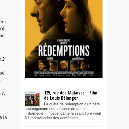
œur
’il
me.
s
3
ssé
.
125, rue des Malaises – Film
 n’a
de Louis Bélanger
La quête de rédemption d’un père
septuagénaire est au coeur de cette
« dramédie » indépendante laissant libre court
e la
à l’improvisation des comédiens.