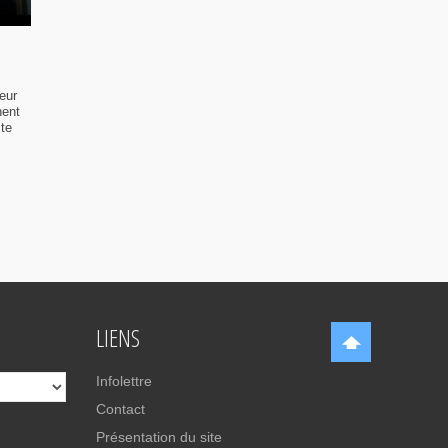
eur
nent
ste
LIENS
Infolettre
Contact
Présentation du site