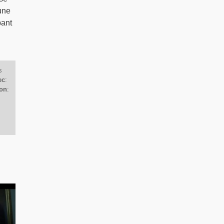
une
pant
s
ec
:
on
: