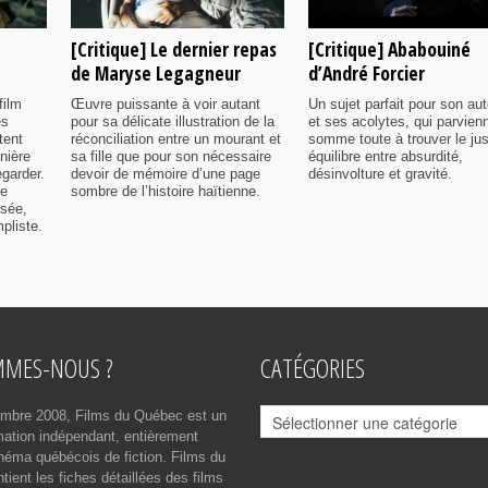
[Critique] Le dernier repas
[Critique] Ababouiné
de Maryse Legagneur
d’André Forcier
film
Œuvre puissante à voir autant
Un sujet parfait pour son aut
es
pour sa délicate illustration de la
et ses acolytes, qui parvien
tent
réconciliation entre un mourant et
somme toute à trouver le ju
nière
sa fille que pour son nécessaire
équilibre entre absurdité,
egarder.
devoir de mémoire d’une page
désinvolture et gravité.
me
sombre de l’histoire haïtienne.
isée,
pliste.
MMES-NOUS ?
CATÉGORIES
Catégories
mbre 2008, Films du Québec est un
rmation indépendant, entièrement
néma québécois de fiction. Films du
ient les fiches détaillées des films