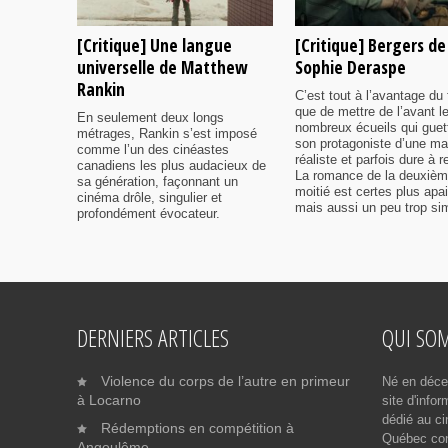
[Critique] Une langue
[Critique] Bergers de
universelle de Matthew
Sophie Deraspe
Rankin
C’est tout à l’avantage du 
que de mettre de l’avant l
En seulement deux longs
nombreux écueils qui guet
métrages, Rankin s’est imposé
son protagoniste d’une ma
comme l’un des cinéastes
réaliste et parfois dure à r
canadiens les plus audacieux de
La romance de la deuxiè
sa génération, façonnant un
moitié est certes plus apa
cinéma drôle, singulier et
mais aussi un peu trop sim
profondément évocateur.
DERNIERS ARTICLES
QUI SO
Violence du corps de l’autre en primeur
Né en déce
à Locarno
site d'info
dédié au ci
Rédemptions en compétition à
Québec cont
Angoulême