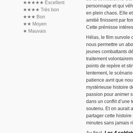
★★★★★
Excellent
personnage et qui véhi
★★★★
Très bon
en plein chaos. Elle e
★★★
Bon
amitié finissent par fo
★★
Moyen
Cette prémisse intéres
★
Mauvais
Hélas, le film survole 
nous permettre un abor
jeunes combattants dé
traitement volontairem
points de repère et st
lentement, le scénario
patience avnt que nou
mystérieuse histoire 
passion pour animer se
dans un conflit d’une 
soutenu. Et on aurait 
partager cette histoire
minutes sans jamais ri
Au final,
Les 4 soldat