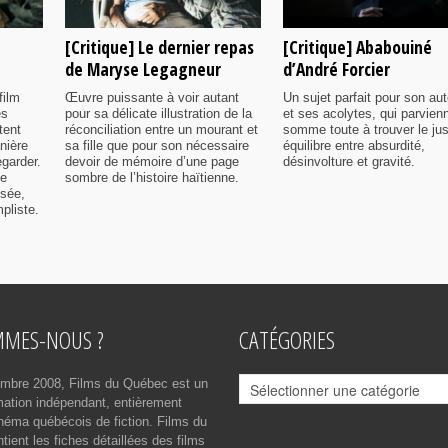
[Critique] Le dernier repas
[Critique] Ababouiné
de Maryse Legagneur
d’André Forcier
film
Œuvre puissante à voir autant
Un sujet parfait pour son aut
es
pour sa délicate illustration de la
et ses acolytes, qui parvien
tent
réconciliation entre un mourant et
somme toute à trouver le ju
nière
sa fille que pour son nécessaire
équilibre entre absurdité,
egarder.
devoir de mémoire d’une page
désinvolture et gravité.
me
sombre de l’histoire haïtienne.
isée,
pliste.
MMES-NOUS ?
CATÉGORIES
Catégories
mbre 2008, Films du Québec est un
rmation indépendant, entièrement
néma québécois de fiction. Films du
ient les fiches détaillées des films