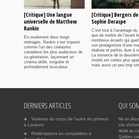
[Critique] Une langue
[Critique] Bergers de
universelle de Matthew
Sophie Deraspe
Rankin
C’est tout à l’avantage du 
que de mettre de l’avant l
En seulement deux longs
nombreux écueils qui guet
métrages, Rankin s’est imposé
son protagoniste d’une ma
comme l’un des cinéastes
réaliste et parfois dure à r
canadiens les plus audacieux de
La romance de la deuxiè
sa génération, façonnant un
moitié est certes plus apa
cinéma drôle, singulier et
mais aussi un peu trop sim
profondément évocateur.
DERNIERS ARTICLES
QUI SO
Violence du corps de l’autre en primeur
Né en déce
à Locarno
site d'info
dédié au ci
Rédemptions en compétition à
Québec cont