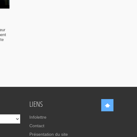
eur
nent
ste
LIENS
Infolettre
Contact
Présentation du site