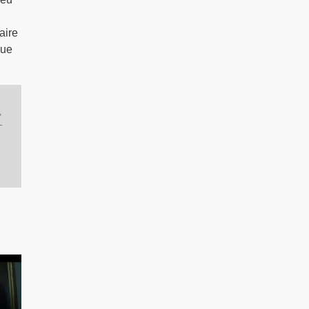
aire
que
,
–