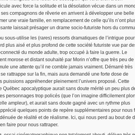
cule avec force la solitude et la désolation vécue dans un mon
t ses compagnons de rêverie en arrivent à développer une belle
rmer une vraie famille, en remplacement de celle qu’ils n’ont plus
sante laissait présager un drame socio-futuriste hors du commu
ou sous-utilise les (rares) ressorts dramatiques de l’intrigue pour
d plus aisé et plus profond de cette société futuriste vue par de
connecté du monde adulte, trop occupé à faire la guerre. Le
ent morose et distant souhaité par Morin n’offre que très peu de
imule une attente qu’il ne comble jamais vraiment. Démarré très
 se rattrappe sur la fin, mais aura demandé une forte dose de
s puissions appréhender pleinement l’univers proposé. Cette
de Québec apocalyptique aurait sans doute mérité un peu plus d
s personnages trop policés (que l’on imagine difficilement plo
telle ampleur), et aurait sans doute gagné avec un rythme plus
apprécié quelques points de repère supplémentaires pour nous f
 dénuée de réalité et de réalisme. Ici, qui nous perd au bout de d
en faire pour nous rattraper.
s
, essai cinématographique non totalement abouti, délivre très 