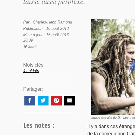
laisse aussi perplexe.
Par : Charles-Henri Ramond
Publication : 16 août 2013
Mise à jour : 15 août 2013,
20:39
3336
Mots clés
4 soldats
Partager:
Image extraite du film Les 4 
Les notes :
Il y a dans ces étrang
de la comédienne Cami