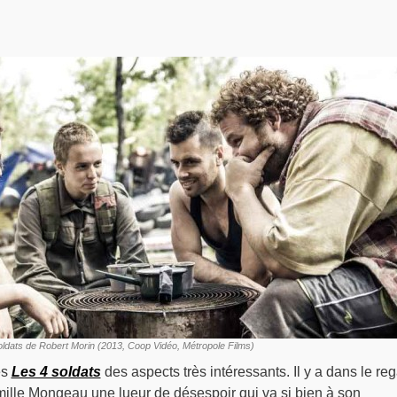
soldats de Robert Morin (2013, Coop Vidéo, Métropole Films)
es
Les 4 soldats
des aspects très intéressants. Il y a dans le re
lle Mongeau une lueur de désespoir qui va si bien à son