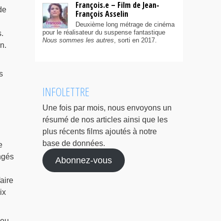
François.e – Film de Jean-
de
François Asselin
Deuxième long métrage de cinéma
pour le réalisateur du suspense fantastique
.
Nous sommes les autres
, sorti en 2017.
n.
s
INFOLETTRE
Une fois par mois, nous envoyons un
résumé de nos articles ainsi que les
plus récents films ajoutés à notre
base de données.
e
ngés
Abonnez-vous
aire
ix
peu