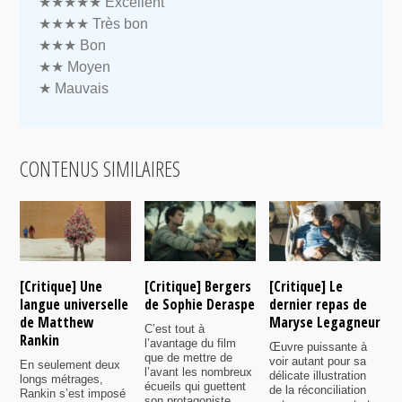
★★★★★
Excellent
★★★★
Très bon
★★★
Bon
★★
Moyen
★
Mauvais
CONTENUS SIMILAIRES
[Critique] Une
[Critique] Bergers
[Critique] Le
[
langue universelle
de Sophie Deraspe
dernier repas de
A
de Matthew
Maryse Legagneur
F
C’est tout à
Rankin
l’avantage du film
Œuvre puissante à
U
que de mettre de
voir autant pour sa
s
En seulement deux
l’avant les nombreux
délicate illustration
a
longs métrages,
écueils qui guettent
de la réconciliation
p
Rankin s’est imposé
son protagoniste