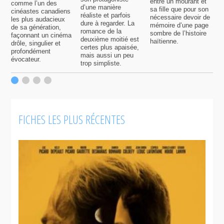
entre un mourant et
t
comme l’un des
d’une manière
sa fille que pour son
j
cinéastes canadiens
réaliste et parfois
nécessaire devoir de
a
les plus audacieux
dure à regarder. La
mémoire d’une page
d
de sa génération,
romance de la
sombre de l’histoire
g
façonnant un cinéma
deuxième moitié est
haïtienne.
drôle, singulier et
certes plus apaisée,
profondément
mais aussi un peu
évocateur.
trop simpliste.
FICHES LES PLUS RÉCENTES