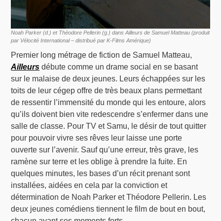
Noah Parker (d.) et Théodore Pellerin (g.) dans Ailleurs de Samuel Matteau (produit
par Vélocité International – distribué par K-Films Amérique)
Premier long métrage de fiction de Samuel Matteau,
Ailleurs
débute comme un drame social en se basant
sur le malaise de deux jeunes. Leurs échappées sur les
toits de leur cégep offre de très beaux plans permettant
de ressentir l’immensité du monde qui les entoure, alors
qu’ils doivent bien vite redescendre s’enfermer dans une
salle de classe. Pour TV et Samu, le désir de tout quitter
pour pouvoir vivre ses rêves leur laisse une porte
ouverte sur l’avenir. Sauf qu’une erreur, très grave, les
ramène sur terre et les oblige à prendre la fuite. En
quelques minutes, les bases d’un récit prenant sont
installées, aidées en cela par la conviction et
détermination de Noah Parker et Théodore Pellerin. Les
deux jeunes comédiens tiennent le film de bout en bout,
chacun ayant ses moments forts.