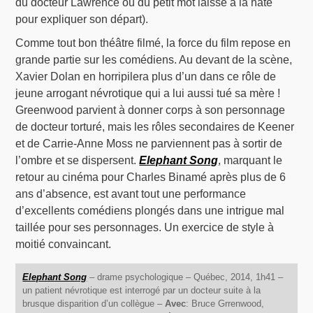
du docteur Lawrence ou du petit mot laissé à la hâte
pour expliquer son départ).
Comme tout bon théâtre filmé, la force du film repose en
grande partie sur les comédiens. Au devant de la scène,
Xavier Dolan en horripilera plus d’un dans ce rôle de
jeune arrogant névrotique qui a lui aussi tué sa mère !
Greenwood parvient à donner corps à son personnage
de docteur torturé, mais les rôles secondaires de Keener
et de Carrie-Anne Moss ne parviennent pas à sortir de
l’ombre et se dispersent.
Elephant Song
, marquant le
retour au cinéma pour Charles Binamé après plus de 6
ans d’absence, est avant tout une performance
d’excellents comédiens plongés dans une intrigue mal
taillée pour ses personnages. Un exercice de style à
moitié convaincant.
Elephant Song
– drame psychologique – Québec, 2014, 1h41 –
un patient névrotique est interrogé par un docteur suite à la
brusque disparition d’un collègue –
Avec
: Bruce Grrenwood,