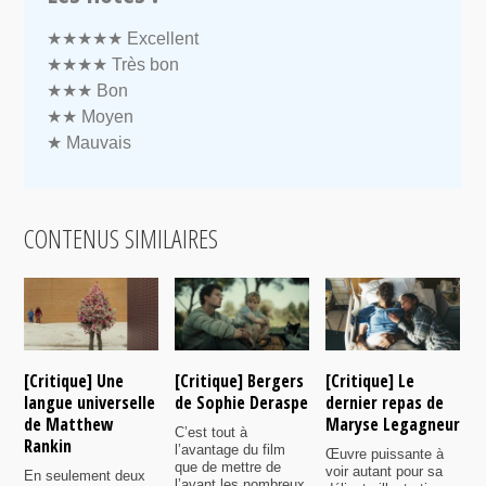
★★★★★
Excellent
★★★★
Très bon
★★★
Bon
★★
Moyen
★
Mauvais
CONTENUS SIMILAIRES
[Critique] Une
[Critique] Bergers
[Critique] Le
[
langue universelle
de Sophie Deraspe
dernier repas de
A
de Matthew
Maryse Legagneur
F
C’est tout à
Rankin
l’avantage du film
Œuvre puissante à
U
que de mettre de
voir autant pour sa
s
En seulement deux
l’avant les nombreux