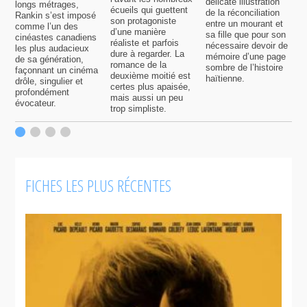
délicate illustration
a
longs métrages,
écueils qui guettent
de la réconciliation
p
Rankin s’est imposé
son protagoniste
entre un mourant et
t
comme l’un des
d’une manière
sa fille que pour son
j
cinéastes canadiens
réaliste et parfois
nécessaire devoir de
a
les plus audacieux
dure à regarder. La
mémoire d’une page
d
de sa génération,
romance de la
sombre de l’histoire
g
façonnant un cinéma
deuxième moitié est
haïtienne.
drôle, singulier et
certes plus apaisée,
profondément
mais aussi un peu
évocateur.
trop simpliste.
FICHES LES PLUS RÉCENTES