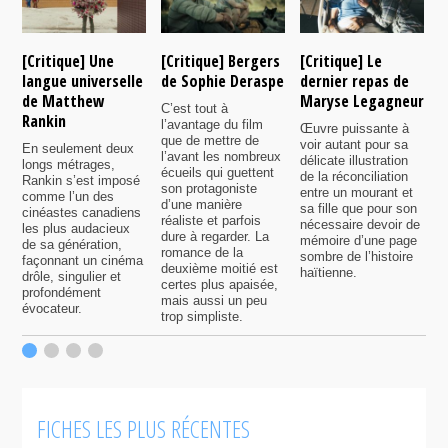
[Critique] Une
[Critique] Bergers
[Critique] Le
[
langue universelle
de Sophie Deraspe
dernier repas de
A
de Matthew
Maryse Legagneur
F
C’est tout à
Rankin
l’avantage du film
Œuvre puissante à
U
que de mettre de
voir autant pour sa
s
En seulement deux
l’avant les nombreux
délicate illustration
a
longs métrages,
écueils qui guettent
de la réconciliation
p
Rankin s’est imposé
son protagoniste
entre un mourant et
t
comme l’un des
d’une manière
sa fille que pour son
j
cinéastes canadiens
réaliste et parfois
nécessaire devoir de
a
les plus audacieux
dure à regarder. La
mémoire d’une page
d
de sa génération,
romance de la
sombre de l’histoire
g
façonnant un cinéma
deuxième moitié est
haïtienne.
drôle, singulier et
certes plus apaisée,
profondément
mais aussi un peu
évocateur.
trop simpliste.
FICHES LES PLUS RÉCENTES