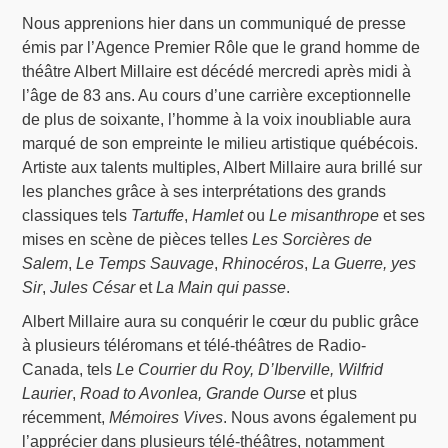
Nous apprenions hier dans un communiqué de presse
émis par l’Agence Premier Rôle que le grand homme de
théâtre Albert Millaire est décédé mercredi après midi à
l’âge de 83 ans. Au cours d’une carrière exceptionnelle
de plus de soixante, l’homme à la voix inoubliable aura
marqué de son empreinte le milieu artistique québécois.
Artiste aux talents multiples, Albert Millaire aura brillé sur
les planches grâce à ses interprétations des grands
classiques tels
Tartuffe
,
Hamlet
ou
Le misanthrope
et ses
mises en scène de pièces telles
Les Sorcières de
Salem
,
Le Temps Sauvage
,
Rhinocéros
,
La Guerre, yes
Sir
,
Jules César
et
La Main qui passe
.
Albert Millaire aura su conquérir le cœur du public grâce
à plusieurs téléromans et télé-théâtres de Radio-
Canada, tels
Le Courrier du Roy, D’Iberville, Wilfrid
Laurier
,
Road to Avonlea, Grande Ourse
et plus
récemment,
Mémoires Vives
. Nous avons également pu
l’apprécier dans plusieurs télé-théâtres, notamment