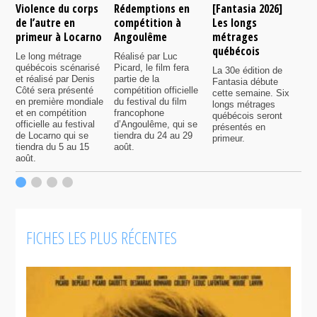
Violence du corps
Rédemptions en
[Fantasia 2026]
L
de l’autre en
compétition à
Les longs
p
primeur à Locarno
Angoulême
métrages
c
québécois
F
Le long métrage
Réalisé par Luc
québécois scénarisé
Picard, le film fera
La 30e édition de
A
et réalisé par Denis
partie de la
Fantasia débute
p
Côté sera présenté
compétition officielle
cette semaine. Six
p
en première mondiale
du festival du film
longs métrages
F
et en compétition
francophone
québécois seront
S
officielle au festival
d’Angoulême, qui se
présentés en
s
de Locarno qui se
tiendra du 24 au 29
primeur.
p
tiendra du 5 au 15
août.
q
août.
p
c
F
FICHES LES PLUS RÉCENTES