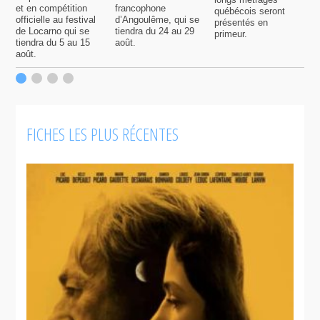
et en compétition
francophone
québécois seront
S
officielle au festival
d’Angoulême, qui se
présentés en
s
de Locarno qui se
tiendra du 24 au 29
primeur.
p
tiendra du 5 au 15
août.
q
août.
p
c
F
FICHES LES PLUS RÉCENTES