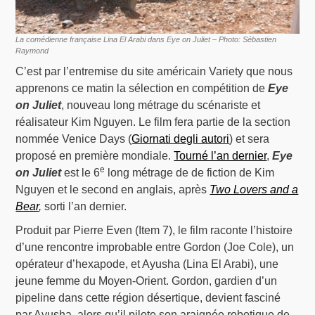
La comédienne française Lina El Arabi dans Eye on Juliet – Photo: Sébastien
Raymond
C’est par l’entremise du site américain Variety que nous
apprenons ce matin la sélection en compétition de
Eye
on Juliet
, nouveau long métrage du scénariste et
réalisateur Kim Nguyen. Le film fera partie de la section
nommée Venice Days (
Giornati degli autori
) et sera
proposé en première mondiale.
Tourné l’an dernier
,
Eye
e
on Juliet
est le 6
long métrage de de fiction de Kim
Nguyen et le second en anglais, après
Two Lovers and a
Bear
,
sorti l’an dernier.
Produit par Pierre Even (Item 7), le film raconte l’histoire
d’une rencontre improbable entre Gordon (Joe Cole), un
opérateur d’hexapode, et Ayusha (Lina El Arabi), une
jeune femme du Moyen-Orient. Gordon, gardien d’un
pipeline dans cette région désertique, devient fasciné
par Ayusha, alors qu’il pilote son araignée robotique de