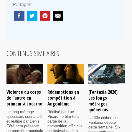
Partager:
CONTENUS SIMILAIRES
Violence du corps
Rédemptions en
[Fantasia 2026]
L
de l’autre en
compétition à
Les longs
p
primeur à Locarno
Angoulême
métrages
c
québécois
F
Le long métrage
Réalisé par Luc
québécois scénarisé
Picard, le film fera
La 30e édition de
A
et réalisé par Denis
partie de la
Fantasia débute
p
Côté sera présenté
compétition officielle
cette semaine. Six
p
en première mondiale
du festival du film
longs métrages
F