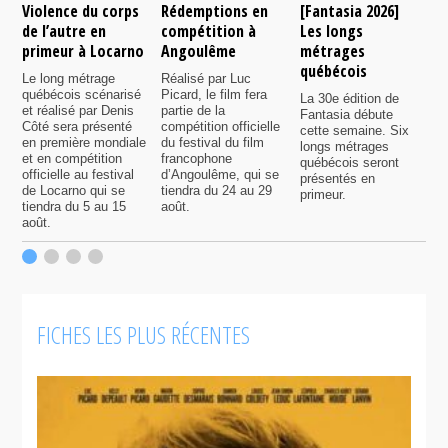
Violence du corps
Rédemptions en
[Fantasia 2026]
L
de l’autre en
compétition à
Les longs
p
primeur à Locarno
Angoulême
métrages
c
québécois
F
Le long métrage
Réalisé par Luc
québécois scénarisé
Picard, le film fera
La 30e édition de
A
et réalisé par Denis
partie de la
Fantasia débute
p
Côté sera présenté
compétition officielle
cette semaine. Six
p
en première mondiale
du festival du film
longs métrages
F
et en compétition
francophone
québécois seront
S
officielle au festival
d’Angoulême, qui se
présentés en
s
de Locarno qui se
tiendra du 24 au 29
primeur.
p
tiendra du 5 au 15
août.
q
août.
p
c
F
FICHES LES PLUS RÉCENTES