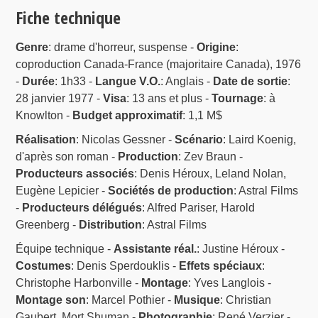
Fiche technique
Genre
: drame d'horreur, suspense -
Origine
:
coproduction Canada-France (majoritaire Canada), 1976
-
Durée
: 1h33 -
Langue V.O.
: Anglais -
Date de sortie
:
28 janvier 1977 -
Visa
: 13 ans et plus -
Tournage
: à
Knowlton -
Budget approximatif
: 1,1 M$
Réalisation
: Nicolas Gessner -
Scénario
: Laird Koenig,
d'après son roman -
Production
: Zev Braun -
Producteurs associés
: Denis Héroux, Leland Nolan,
Eugène Lepicier -
Sociétés de production
: Astral Films
-
Producteurs délégués
: Alfred Pariser, Harold
Greenberg -
Distribution
: Astral Films
Équipe technique -
Assistante réal.
: Justine Héroux -
Costumes
: Denis Sperdouklis -
Effets spéciaux
:
Christophe Harbonville -
Montage
: Yves Langlois -
Montage son
: Marcel Pothier -
Musique
: Christian
Gaubert, Mort Shuman -
Photographie
: René Verzier -