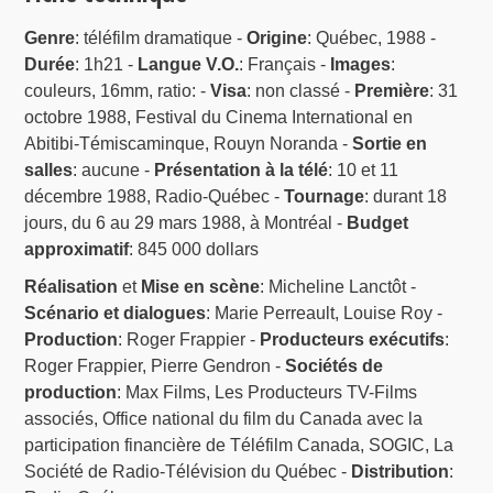
Genre
: téléfilm dramatique -
Origine
: Québec, 1988 -
Durée
: 1h21 -
Langue V.O.
: Français -
Images
:
couleurs, 16mm, ratio: -
Visa
: non classé -
Première
: 31
octobre 1988, Festival du Cinema International en
Abitibi-Témiscaminque, Rouyn Noranda -
Sortie en
salles
: aucune -
Présentation à la télé
: 10 et 11
décembre 1988, Radio-Québec -
Tournage
: durant 18
jours, du 6 au 29 mars 1988, à Montréal -
Budget
approximatif
: 845 000 dollars
Réalisation
et
Mise en scène
: Micheline Lanctôt -
Scénario et dialogues
: Marie Perreault, Louise Roy -
Production
: Roger Frappier -
Producteurs exécutifs
:
Roger Frappier, Pierre Gendron -
Sociétés de
production
: Max Films, Les Producteurs TV-Films
associés, Office national du film du Canada avec la
participation financière de Téléfilm Canada, SOGIC, La
Société de Radio-Télévision du Québec -
Distribution
: