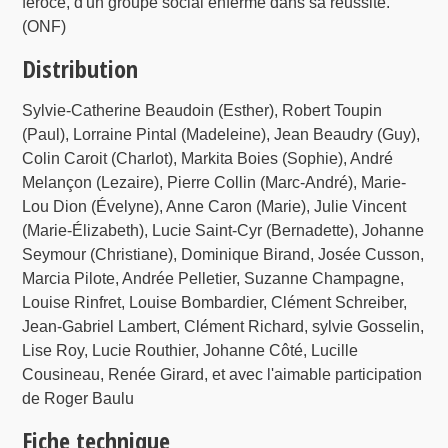
féroce, d'un groupe social enfermé dans sa réussite.
(ONF)
Distribution
Sylvie-Catherine Beaudoin (Esther), Robert Toupin
(Paul), Lorraine Pintal (Madeleine), Jean Beaudry (Guy),
Colin Caroit (Charlot), Markita Boies (Sophie), André
Melançon (Lezaire), Pierre Collin (Marc-André), Marie-
Lou Dion (Évelyne), Anne Caron (Marie), Julie Vincent
(Marie-Élizabeth), Lucie Saint-Cyr (Bernadette), Johanne
Seymour (Christiane), Dominique Birand, Josée Cusson,
Marcia Pilote, Andrée Pelletier, Suzanne Champagne,
Louise Rinfret, Louise Bombardier, Clément Schreiber,
Jean-Gabriel Lambert, Clément Richard, sylvie Gosselin,
Lise Roy, Lucie Routhier, Johanne Côté, Lucille
Cousineau, Renée Girard, et avec l'aimable participation
de Roger Baulu
Fiche technique