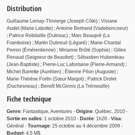
Distribution
Guillaume Lemay-Thivierge (Joseph Côté) ; Viviane
Audet (Marie Labotte) ; Antoine Bertrand (Vadeboncoeur)
; Patrice Robitaille (Dutrisac) ; Marc Beaupré (La
Framboise) ; Martin Dubreuil (Légaré) ; Marie-Chantal
Perron (Émérentienne) ; Mirianne Brûlé (Sophie) ; Gilles
Renaud (Seigneur de Beaufort) ; Sébastien Huberdeau
(Jean-Baptiste) ; Pierre-Luc Lafontaine (Pierre-Armand) ;
Michel Barrette (Aurélien) ; Étienne Pilon (Auguste) ;
Marie-Thérèse Fortin (Sœur Margot) ; Patrick Drolet
(Duchesneau) ; Benoît McGinnis (La Trémouille)
Fiche technique
Genre
: Fantastique, Aventures -
Origine
: Québec, 2010 -
Sortie en salles
: 1 octobre 2010 -
Durée
: 1h28 -
Visa
:
Général -
Tournage
: 25 octobre au 4 décembre 2009 -
Budget
: 4,5 M$