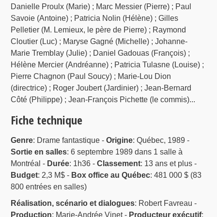
Danielle Proulx (Marie) ; Marc Messier (Pierre) ; Paul
Savoie (Antoine) ; Patricia Nolin (Hélène) ; Gilles
Pelletier (M. Lemieux, le père de Pierre) ; Raymond
Cloutier (Luc) ; Maryse Gagné (Michelle) ; Johanne-
Marie Tremblay (Julie) ; Daniel Gadouas (François) ;
Hélène Mercier (Andréanne) ; Patricia Tulasne (Louise) ;
Pierre Chagnon (Paul Soucy) ; Marie-Lou Dion
(directrice) ; Roger Joubert (Jardinier) ; Jean-Bernard
Côté (Philippe) ; Jean-François Pichette (le commis)...
Fiche technique
Genre
: Drame fantastique -
Origine
: Québec, 1989 -
Sortie en salles
: 6 septembre 1989 dans 1 salle à
Montréal -
Durée
: 1h36 -
Classement
: 13 ans et plus -
Budget
: 2,3 M$ -
Box office au Québec
: 481 000 $ (83
800 entrées en salles)
Réalisation, scénario et dialogues
: Robert Favreau -
Production
: Marie-Andrée Vinet -
Producteur exécutif
: