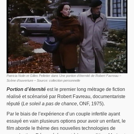
Patricia Nolin et Gilles Pelletier dans Une portion d’éternité de Robert Favreau –
Scène d’ouverture – Source: collection personnelle
Portion d’éternité
est le premier long métrage de fiction
réalisé et scénarisé par Robert Favreau, documentariste
réputé (
Le soleil a pas de chance
, ONF, 1975).
Par le biais de l’expérience d’un couple infertile ayant
essayé en vain plusieurs options pour avoir un enfant, le
film aborde le thème des nouvelles technologies de