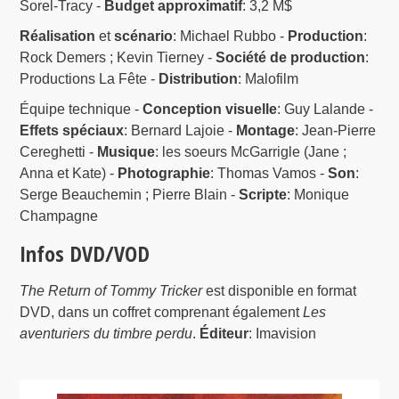
Sorel-Tracy -
Budget approximatif
: 3,2 M$
Réalisation
et
scénario
: Michael Rubbo -
Production
:
Rock Demers ; Kevin Tierney -
Société de production
:
Productions La Fête -
Distribution
: Malofilm
Équipe technique -
Conception visuelle
: Guy Lalande -
Effets spéciaux
: Bernard Lajoie -
Montage
: Jean-Pierre
Cereghetti -
Musique
: les soeurs McGarrigle (Jane ;
Anna et Kate) -
Photographie
: Thomas Vamos -
Son
:
Serge Beauchemin ; Pierre Blain -
Scripte
: Monique
Champagne
Infos DVD/VOD
The Return of Tommy Tricker
est disponible en format
DVD, dans un coffret comprenant également
Les
aventuriers du timbre perdu
.
Éditeur
: Imavision