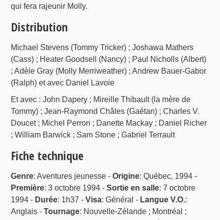
qui fera rajeunir Molly.
Distribution
Michael Stevens (Tommy Tricker) ; Joshawa Mathers
(Cass) ; Heater Goodsell (Nancy) ; Paul Nicholls (Albert)
; Adèle Gray (Molly Merriweather) ; Andrew Bauer-Gabor
(Ralph) et avec Daniel Lavoie
Et avec : John Dapery ; Mireille Thibault (la mère de
Tommy) ; Jean-Raymond Châles (Gaétan) ; Charles V.
Doucet ; Michel Perron ; Danette Mackay ; Daniel Richer
; William Barwick ; Sam Stone ; Gabriel Terrault
Fiche technique
Genre
: Aventures jeunesse -
Origine
: Québec, 1994 -
Première
: 3 octobre 1994 -
Sortie en salle
: 7 octobre
1994 -
Durée
: 1h37 -
Visa
: Général -
Langue V.O.
:
Anglais -
Tournage
: Nouvelle-Zélande ; Montréal ;