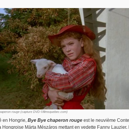
haperon rouge (capture DVD ©filmsquebec.com)
é en Hongrie,
Bye Bye chaperon rouge
est le neuvième Cont
la Hongroise Márta Mészáros mettant en vedette Fanny Lauzier, 