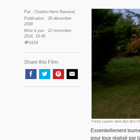
Par : Charles-Henri Ramond
Publication : 28 décembre
2008
Mise à jour : 12 novembre
2016, 19:45
9154
Share this Film:
Fanny Lauzier dans Bye Bye C
Essentiellement tourn
pour tous réalisé par 