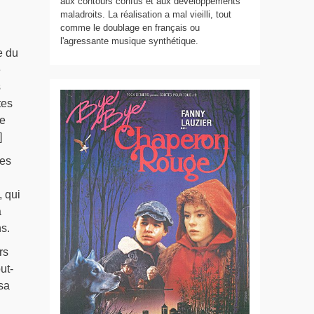
aux contours confus et aux développements
maladroits. La réalisation a mal vieilli, tout
comme le doublage en français ou
l'agressante musique synthétique.
e du
e
s
tes
re
]
ues
 qui
a
ns.
rs
ut-
sa