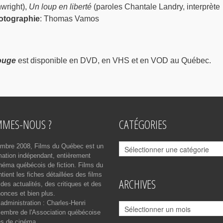
wright),
Un loup en liberté
(paroles Chantale Landry, interprète
otographie
: Thomas Vamos
ouge
est disponible en DVD, en VHS et en VOD au Québec.
MMES-NOUS ?
CATÉGORIES
Catégories
mbre 2008, Films du Québec est un
rmation indépendant, entièrement
néma québécois de fiction. Films du
ient les fiches détaillées des films
ARCHIVES
des actualités, des critiques et des
onces et bien plus.
 administration : Charles-Henri
Archives
mbre de l'Association québécoise
es de cinéma.