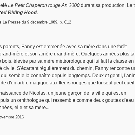
pelé
Le Petit Chaperon rouge An 2000
durant sa production. Le ti
Red Riding Hood
.
ns La Presse du 9 décembre 1989, p. C12
es parents, Fanny est emmenée avec sa mère dans une forêt
 grand-mère et son arrière grand-mère. Quelques années plus ta
s bois, élevée par sa mère météorologue qui lui fait la classe en
é civile. S'écartant régulièrement du chemin, Fanny rencontre u
s qui semble la connaître depuis longtemps. Doux et gentil, l'ani
rte d'un arbre magique aux fleurs rouges que lui seul peut cueilli
nnaissance de Nicolas, un jeune garçon de la ville qui est en
 puis un ornithologue qui ressemble comme deux gouttes d'eau 
nées, elle et sa mère...
ovembre 2016