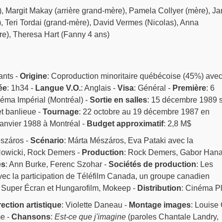
, Margit Makay (arrière grand-mère), Pamela Collyer (mère), Ja
, Teri Tordai (grand-mère), David Vermes (Nicolas), Anna
re), Theresa Hart (Fanny 4 ans)
ants -
Origine
: Coproduction minoritaire québécoise (45%) avec
ée
: 1h34 -
Langue V.O.
: Anglais -
Visa
: Général -
Première
: 6
ma Impérial (Montréal) -
Sortie en salles
: 15 décembre 1989 
t banlieue -
Tournage
: 22 octobre au 19 décembre 1987 en
janvier 1988 à Montréal -
Budget approximatif
: 2,8 M$
észáros -
Scénario
: Márta Mészáros, Eva Pataki avec la
Nowicki, Rock Demers -
Production
: Rock Demers, Gabor Hana
és
: Ann Burke, Ferenc Szohar -
Sociétés de production
: Les
vec la participation de Téléfilm Canada, un groupe canadien
s, Super Écran et Hungarofilm, Mokeep -
Distribution
: Cinéma P
rection artistique
: Violette Daneau -
Montage images
: Louise
me -
Chansons
:
Est-ce que j'imagine
(paroles Chantale Landry,