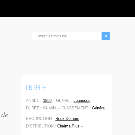
EN BREF
ANNÉE :
1989
–
GENRE :
Jeunesse
–
DURÉE : 94 MIN. –
CLASSEMENT :
Général
 de
PRODUCTION :
Rock Demers
–
DISTRIBUTION :
Cinéma Plus
–