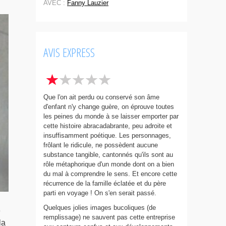
AVEC :
Fanny Lauzier
AVIS EXPRESS
Que l'on ait perdu ou conservé son âme
d'enfant n'y change guère, on éprouve toutes
les peines du monde à se laisser emporter par
cette histoire abracadabrante, peu adroite et
insuffisamment poétique. Les personnages,
frôlant le ridicule, ne possèdent aucune
substance tangible, cantonnés qu'ils sont au
rôle métaphorique d'un monde dont on a bien
du mal à comprendre le sens. Et encore cette
récurrence de la famille éclatée et du père
parti en voyage ! On s'en serait passé.
Quelques jolies images bucoliques (de
e
remplissage) ne sauvent pas cette entreprise
la