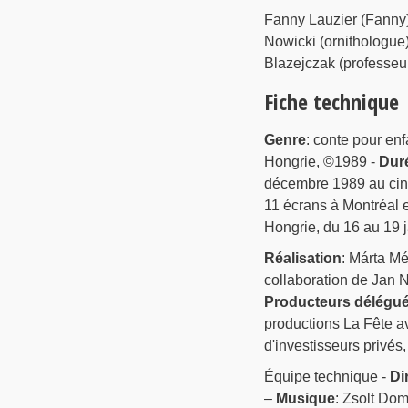
Fanny Lauzier (Fanny)
Nowicki (ornithologue)
Blazejczak (professeu
Fiche technique
Genre
: conte pour enf
Hongrie, ©1989 -
Dur
décembre 1989 au ciné
11 écrans à Montréal e
Hongrie, du 16 au 19 
Réalisation
: Márta M
collaboration de Jan 
Producteurs délégu
productions La Fête a
d'investisseurs privé
Équipe technique -
Di
–
Musique
: Zsolt Do