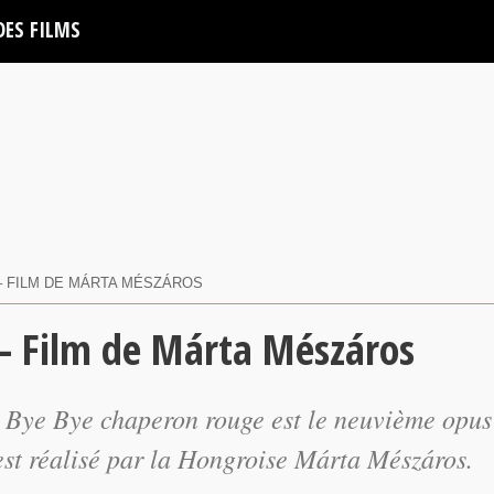
DES FILMS
– FILM DE MÁRTA MÉSZÁROS
– Film de Márta Mészáros
,
Bye Bye chaperon rouge
est le neuvième opus
 est réalisé par la Hongroise Márta Mészáros.