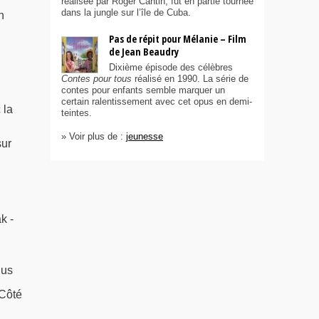
réalisée par Roger Cantin, fut en partie tournée
dans la jungle sur l’île de Cuba.
n
Pas de répit pour Mélanie – Film
de Jean Beaudry
Dixième épisode des célèbres
Contes pour tous
réalisé en 1990. La série de
contes pour enfants semble marquer un
certain ralentissement avec cet opus en demi-
 la
teintes.
» Voir plus de :
jeunesse
sur
k -
lus
 Côté