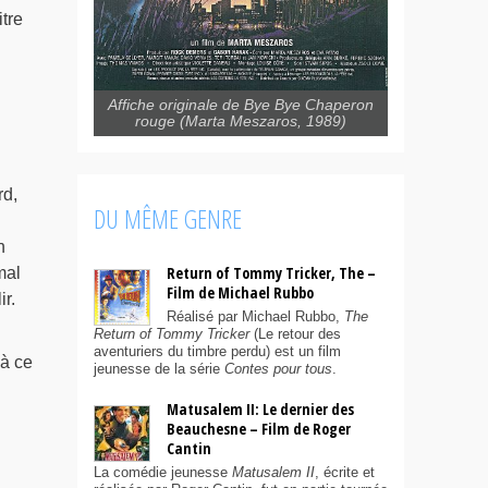
tre
Affiche originale de Bye Bye Chaperon
rouge (Marta Meszaros, 1989)
rd,
DU MÊME GENRE
n
Return of Tommy Tricker, The –
mal
Film de Michael Rubbo
r.
Réalisé par Michael Rubbo,
The
Return of Tommy Tricker
(Le retour des
aventuriers du timbre perdu) est un film
à ce
jeunesse de la série
Contes pour tous
.
Matusalem II: Le dernier des
Beauchesne – Film de Roger
Cantin
La comédie jeunesse
Matusalem II
, écrite et