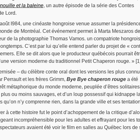
nouille et la baleine
, un autre épisode de la série des Contes
de Lord.
n août I984, une cinéaste hongroise venue assumer la présidenc
 monde de Montréal. Cet événement permet à Marta Meszaros d
teur de la photographie Thomas Vamos. un compatriote hongroi
longtemps. C’est par lui qu’elle entend parler du projet de « con
mers. Elle se dit alors que le producteur québécois pourrait êt
’une version moderne du traditionnel Petit Chaperon rouge. » [1
rnisée – du célèbre conte oral dont les versions les plus conn
ar Perrault et les frères Grimm,
Bye Bye chaperon rouge
a été
rêt métaphorique du monde moderne, peuplée d’êtres solitaires,
 plus ou moins sauvages, et d’un loup possessif qui kidnappe l
sans qu’on n’y comprenne rien, dans la grande ville et ses tentatio
er à cette histoire fut le point d’achoppement de la critique d’alo
 jugeant incompréhensible pour les adultes et effrayant pour les to
spectateurs avaient été voir le film en salles au Québec lors de 