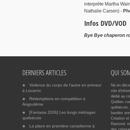
interprète Martha Wain
Nathalie Carsen) -
Ph
Infos DVD/VOD
Bye Bye chaperon r
DERNIERS ARTICLES
QUI SO
Violence du corps de l’autre en primeur
Né en déce
à Locarno
site d'info
dédié au ci
Rédemptions en compétition à
Québec cont
Angoulême
québécois, 
[Fantasia 2026] Les longs métrages
bandes ann
québécois
Création et
Ramond, me
La place en première canadienne à
des critiqu