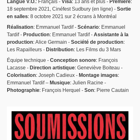
Langue V.O.
: Français -
Visa
: 13 ans et plus -
Première
:
18 septembre 2021, Cinéfest Sudbury (en ligne) -
Sortie
en salles
: 8 octobre 2021 sur 2 écrans à Montréal
Réalisation
: Emmanuel Tardif -
Scénario
: Emmanuel
Tardif -
Production
: Emmanuel Tardif -
Assistante à la
production
: Alice Germain -
Société de production
:
Les Rapailleurs -
Distribution
: Les Films du 3 Mars
Équipe technique -
Conception sonore
: François
Lacasse -
Direction artistique
: Geneviève Boiteau -
Colorisation
: Joseph Cadieux -
Montage images
:
Emmanuel Tardif –
Musique
: Julien Racine -
Photographie
: François Herquel -
Son
: Pierre Cautain