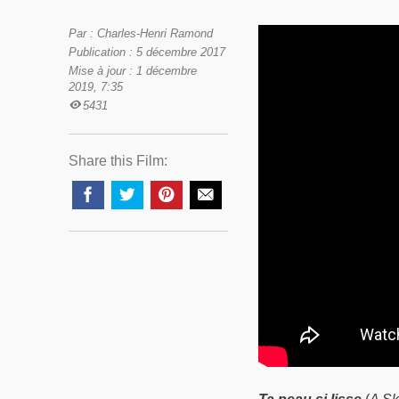
Par : Charles-Henri Ramond
Publication : 5 décembre 2017
Mise à jour : 1 décembre
2019, 7:35
5431
Share this Film: