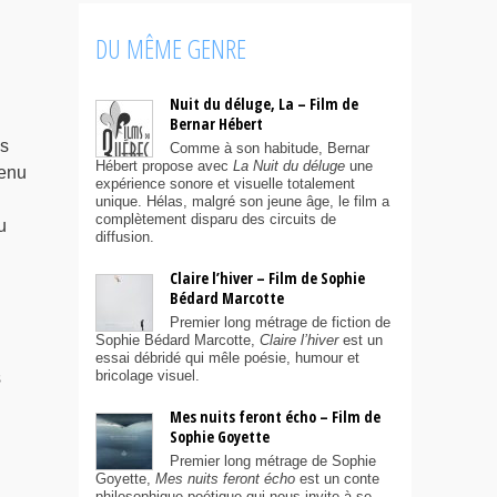
DU MÊME GENRE
Nuit du déluge, La – Film de
Bernar Hébert
ps
Comme à son habitude, Bernar
Hébert propose avec
La Nuit du déluge
une
venu
expérience sonore et visuelle totalement
unique. Hélas, malgré son jeune âge, le film a
complètement disparu des circuits de
u
diffusion.
Claire l’hiver – Film de Sophie
Bédard Marcotte
Premier long métrage de fiction de
Sophie Bédard Marcotte,
Claire l’hiver
est un
essai débridé qui mêle poésie, humour et
bricolage visuel.
s
Mes nuits feront écho – Film de
Sophie Goyette
Premier long métrage de Sophie
Goyette,
Mes nuits feront écho
est un conte
philosophique poétique qui nous invite à se