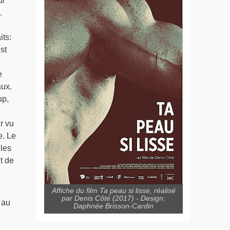
ui
.
its:
st
e
aux.
up,
r vu
e. Le
 les
t de
Affiche du film Ta peau si lisse, réalisé
par Denis Côté (2017) - Design:
 au
Daphnée Brisson-Cardin