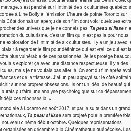
in So Soft
) est un essai documentaire réalisé par Denis Côté, q
métrage, s’est penché sur l’intimité de six culturistes québécois
ordée à Line Boily à l’émission L’heure de pointe Toronto sur
s Côté donnait un aperçu de son film dont voici quelques extra
rocher des univers que je ne connais pas.
Ta peau si lisse
n’e
 promotion du culturisme, c’est un film qui n’est pas là pour nous
ne exploration de l’intimité de six culturistes. Il y a un jeu avec l
laisir à regarder le film pour définir ce qui est vrai, ce qui est f
 côté plus vulnérable de ces passionnés. Je les protège beauco
e voulais explorer ça avec une distance respectueuse. Il y a des
cules, mais je ne voulais pas aller là. On sort du film après avoi
rances et de la tristesse. J’ai un peu appuyé sur le côté solitair
fléchir sur nos propres obsessions. Ils ont un idéal de beauté qui
’aurais pu faire une analyse psychologique sur ce dépassemen
ît déjà ces réponses là. »
mondiale à Locarno en août 2017, et par la suite dans un grand
ternationaux,
Ta peau si lisse
sera projeté pour la première fois
u nouveau cinéma début octobre. Quelques représentations
nt organisées en décembre à la Cinémathèque québécoise. Les