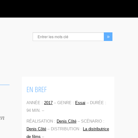
EN BREF
ANNÉE :
2017
–
GENRE :
Essai
–
DURÉE :
94 MIN. –
un
RÉALISATION :
Denis Côté
–
SCÉNARIO :
Denis Côté
–
DISTRIBUTION :
La distributrice
de films
–