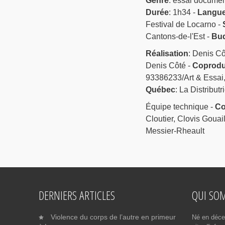
Genre
: essai documen
Durée
: 1h34 -
Langue
Festival de Locarno -
Cantons-de-l'Est -
Bud
Réalisation
: Denis Cô
Denis Côté -
Coprodu
93386233/Art & Essai,
Québec
: La Distributr
Équipe technique -
Co
Cloutier, Clovis Gouail
Messier-Rheault
DERNIERS ARTICLES
QUI SO
Violence du corps de l’autre en primeur
Né en déce