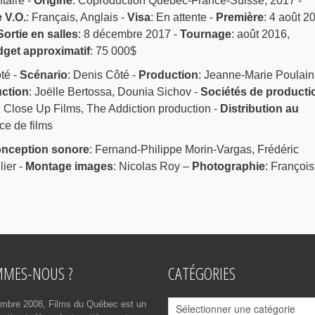
taire -
Origine
: Coproduction Québec-France-Suisse, 2017 -
 V.O.
: Français, Anglais -
Visa
: En attente -
Première
: 4 août 2
Sortie en salles
: 8 décembre 2017 -
Tournage
: août 2016,
get approximatif
: 75 000$
té -
Scénario
: Denis Côté -
Production
: Jeanne-Marie Poulain
ction
: Joëlle Bertossa, Dounia Sichov -
Sociétés de producti
 Close Up Films, The Addiction production -
Distribution au
ice de films
nception sonore
: Fernand-Philippe Morin-Vargas, Frédéric
lier -
Montage images
: Nicolas Roy –
Photographie
: François
MMES-NOUS ?
CATÉGORIES
Catégories
mbre 2008, Films du Québec est un