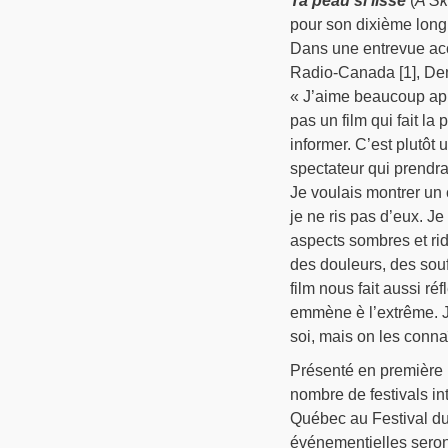
Ta peau si lisse
(
A Sk
pour son dixième long 
Dans une entrevue acc
Radio-Canada [1], Deni
« J’aime beaucoup app
pas un film qui fait la
informer. C’est plutôt u
spectateur qui prendra p
Je voulais montrer un
je ne ris pas d’eux. J
aspects sombres et ridi
des douleurs, des souff
film nous fait aussi ré
emmène è l’extrême. J
soi, mais on les conna
Présenté en première 
nombre de festivals in
Québec au Festival d
événementielles sero