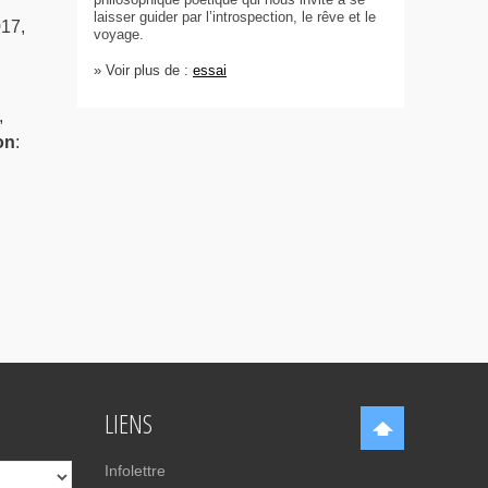
laisser guider par l’introspection, le rêve et le
017,
voyage.
» Voir plus de :
essai
,
on
:
LIENS
Infolettre