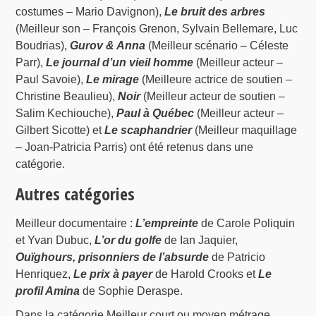
costumes – Mario Davignon),
Le bruit des arbres
(Meilleur son – François Grenon, Sylvain Bellemare, Luc
Boudrias),
Gurov & Anna
(Meilleur scénario – Céleste
Parr),
Le journal d’un vieil homme
(Meilleur acteur –
Paul Savoie),
Le mirage
(Meilleure actrice de soutien –
Christine Beaulieu),
Noir
(Meilleur acteur de soutien –
Salim Kechiouche),
Paul à Québec
(Meilleur acteur –
Gilbert Sicotte) et
Le scaphandrier
(Meilleur maquillage
– Joan-Patricia Parris) ont été retenus dans une
catégorie.
Autres catégories
Meilleur documentaire :
L’empreinte
de Carole Poliquin
et Yvan Dubuc,
L’or du golfe
de Ian Jaquier,
Ouïghours, prisonniers de l’absurde
de Patricio
Henriquez,
Le prix à payer
de Harold Crooks et
Le
profil Amina
de Sophie Deraspe.
Dans la catégorie Meilleur court ou moyen métrage