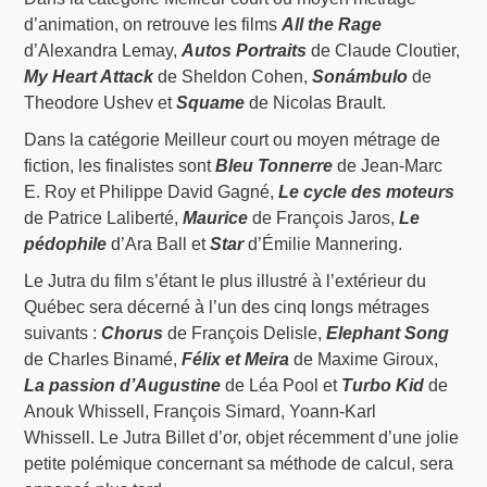
d’animation, on retrouve les films
All the Rage
d’Alexandra Lemay,
Autos Portraits
de Claude Cloutier,
My Heart Attack
de Sheldon Cohen,
Sonámbulo
de
Theodore Ushev et
Squame
de Nicolas Brault.
Dans la catégorie Meilleur court ou moyen métrage de
fiction, les finalistes sont
Bleu Tonnerre
de Jean-Marc
E. Roy et Philippe David Gagné,
Le cycle des moteurs
de Patrice Laliberté,
Maurice
de François Jaros,
Le
pédophile
d’Ara Ball et
Star
d’Émilie Mannering.
Le Jutra du film s’étant le plus illustré à l’extérieur du
Québec sera décerné à l’un des cinq longs métrages
suivants :
Chorus
de François Delisle,
Elephant Song
de Charles Binamé,
Félix et Meira
de Maxime Giroux,
La passion d’Augustine
de Léa Pool et
Turbo Kid
de
Anouk Whissell, François Simard, Yoann-Karl
Whissell. Le Jutra Billet d’or, objet récemment d’une jolie
petite polémique concernant sa méthode de calcul, sera