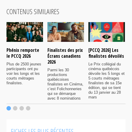
CONTENUS SIMILAIRES
Phénix remporte
Finalistes des prix
[PCCQ 2026] Les
[
le PCCQ 2026
Écrans canadiens
finalistes dévoilés
l
2026
é
Plus de 2500 jeunes
Le Prix collégial du
participants ont pu
cinéma québécois
Parmi les 30
C
voir les longs et les
dévoile les 5 longs et
productions
c
courts métrages
5 courts métrages
québécoises
a
finalistes.
finalistes de sa 15e
finalistes en Cinéma,
m
édition, qui se tient
c’est Folichonneries
d
du 13 janvier au 28
qui se démarque
r
mars
avec 8 nominations
FICHES LES PLUS RÉCENTES