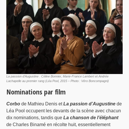
La passion d’Augustine : Céline Bonnier, Marie-France Lambert et Andrée
Lachapelle au premier rang (Léa Pool, 2015 – Photo : Véro Boncompagni)
Nominations par film
Corbo
de Mathieu Denis et
La passion d’Augustine
de
Léa Pool occupent les devants de la scène avec chacun
dix nominations, tandis que
La chanson de l’éléphant
de Charles Binamé en récolte huit, essentiellement