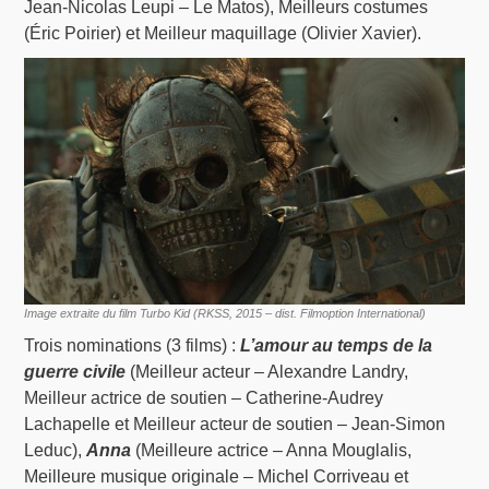
Jean-Nicolas Leupi – Le Matos), Meilleurs costumes
(Éric Poirier) et Meilleur maquillage (Olivier Xavier).
Image extraite du film Turbo Kid (RKSS, 2015 – dist. Filmoption International)
Trois nominations (3 films) :
L’amour au temps de la
guerre civile
(Meilleur acteur – Alexandre Landry,
Meilleur actrice de soutien – Catherine-Audrey
Lachapelle et Meilleur acteur de soutien – Jean-Simon
Leduc),
Anna
(Meilleure actrice – Anna Mouglalis,
Meilleure musique originale – Michel Corriveau et