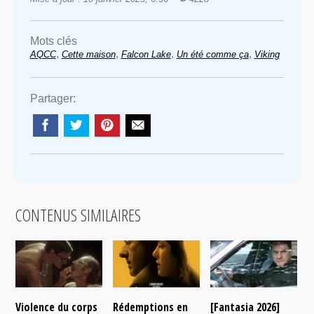
Mots clés
,
,
,
,
AQCC
Cette maison
Falcon Lake
Un été comme ça
Viking
Partager:
CONTENUS SIMILAIRES
Violence du corps
Rédemptions en
[Fantasia 2026]
L