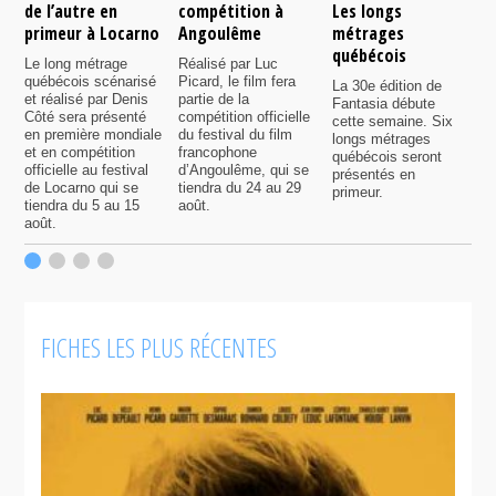
de l’autre en
compétition à
Les longs
p
primeur à Locarno
Angoulême
métrages
c
québécois
F
Le long métrage
Réalisé par Luc
québécois scénarisé
Picard, le film fera
La 30e édition de
A
et réalisé par Denis
partie de la
Fantasia débute
p
Côté sera présenté
compétition officielle
cette semaine. Six
p
en première mondiale
du festival du film
longs métrages
F
et en compétition
francophone
québécois seront
S
officielle au festival
d’Angoulême, qui se
présentés en
s
de Locarno qui se
tiendra du 24 au 29
primeur.
p
tiendra du 5 au 15
août.
q
août.
p
c
F
FICHES LES PLUS RÉCENTES