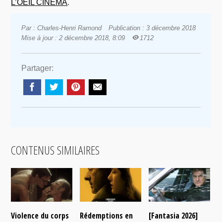
L’OEIL CINÉMA
.
Par : Charles-Henri Ramond
Publication : 3 décembre 2018
Mise à jour : 2 décembre 2018, 8:09
1712
Partager:
CONTENUS SIMILAIRES
Violence du corps
Rédemptions en
[Fantasia 2026]
L