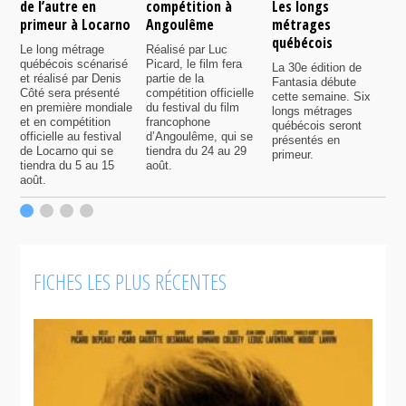
de l’autre en
compétition à
Les longs
p
primeur à Locarno
Angoulême
métrages
c
québécois
F
Le long métrage
Réalisé par Luc
québécois scénarisé
Picard, le film fera
La 30e édition de
A
et réalisé par Denis
partie de la
Fantasia débute
p
Côté sera présenté
compétition officielle
cette semaine. Six
p
en première mondiale
du festival du film
longs métrages
F
et en compétition
francophone
québécois seront
S
officielle au festival
d’Angoulême, qui se
présentés en
s
de Locarno qui se
tiendra du 24 au 29
primeur.
p
tiendra du 5 au 15
août.
q
août.
p
c
F
FICHES LES PLUS RÉCENTES