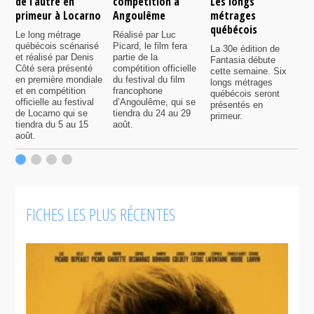
de l’autre en
compétition à
Les longs
p
primeur à Locarno
Angoulême
métrages
c
québécois
F
Le long métrage
Réalisé par Luc
québécois scénarisé
Picard, le film fera
La 30e édition de
A
et réalisé par Denis
partie de la
Fantasia débute
p
Côté sera présenté
compétition officielle
cette semaine. Six
p
en première mondiale
du festival du film
longs métrages
F
et en compétition
francophone
québécois seront
S
officielle au festival
d’Angoulême, qui se
présentés en
s
de Locarno qui se
tiendra du 24 au 29
primeur.
p
tiendra du 5 au 15
août.
q
août.
p
c
F
FICHES LES PLUS RÉCENTES