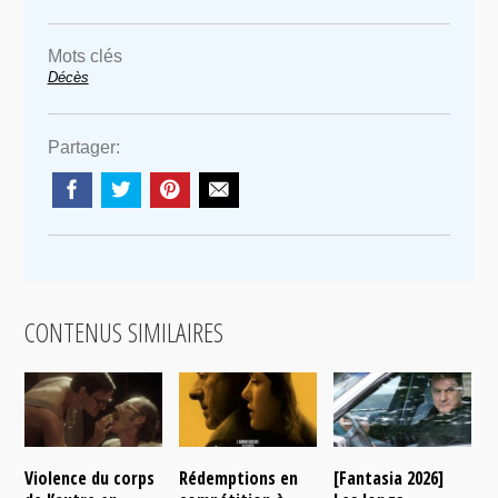
Mots clés
Décès
Partager:
CONTENUS SIMILAIRES
Violence du corps
Rédemptions en
[Fantasia 2026]
L