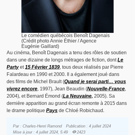
Le comédien québécois Benoît Dagenais
(Crédit photo Annie Éthier / Agence
Eugénie Gaillard)
Au cinéma, Benoît Dagenais a tenu des rôles de soutien
dans une dizaine de longs métrages de fiction, dont
Le
Party
et
15 Février 1839
, tous deux réalisés par Pierre
Falardeau en 1990 et 2000. Il a également joué dans
des films de Michel Brault (
Quand je serai parti… vous
vivrez encore
, 1997), Jean Beaudin (
Nouvelle-France
,
2004), et Bernard Émond (
La Neuvaine,
2005). Sa
dernière apparition au grand écran remonte à 2015 dans
le drame politique
Pays
de Chloé Robichaud.
Par : Charles-Henri Ramond
Publication : 4 juillet 2024
Mise à jour : 4 juillet 2024, 5:49
2423