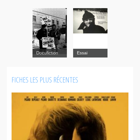
Docufiction
Essai
Où
FICHES LES PLUS RÉCENTES
êtes-vous
donc?